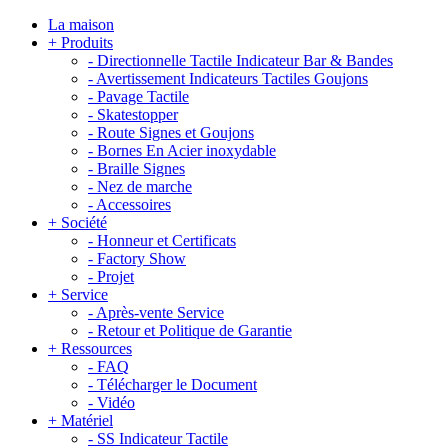
La maison
+
Produits
-
Directionnelle Tactile Indicateur Bar & Bandes
-
Avertissement Indicateurs Tactiles Goujons
-
Pavage Tactile
-
Skatestopper
-
Route Signes et Goujons
-
Bornes En Acier inoxydable
-
Braille Signes
-
Nez de marche
-
Accessoires
+
Société
-
Honneur et Certificats
-
Factory Show
-
Projet
+
Service
-
Après-vente Service
-
Retour et Politique de Garantie
+
Ressources
-
FAQ
-
Télécharger le Document
-
Vidéo
+
Matériel
-
SS Indicateur Tactile