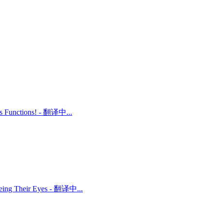
ts Functions! - 翻译中...
 Being Their Eyes - 翻译中...