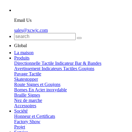
Email Us
sales@xcwjc.com
Global
La maison
Produits
Directionnelle Tactile Indicateur Bar & Bandes
Avertissement Indicateurs Tactiles Goujons
Pavage Tactile
Skatestopper
Route Signes et Goujons
Bornes En Acier inoxydable
Braille Signes
Nez de marche
Accessoires
Société
Honneur et Certificats
Factory Show
Projet