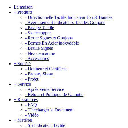
La maison
+
Produits
-
Directionnelle Tactile Indicateur Bar & Bandes
-
Avertissement Indicateurs Tactiles Goujons
-
Pavage Tactile
-
Skatestopper
-
Route Signes et Goujons
-
Bornes En Acier inoxydable
-
Braille Signes
-
Nez de marche
-
Accessoires
+
Société
-
Honneur et Certificats
-
Factory Show
-
Projet
+
Service
-
Après-vente Service
-
Retour et Politique de Garantie
+
Ressources
-
FAQ
-
Télécharger le Document
-
Vidéo
+
Matériel
-
SS Indicateur Tactile