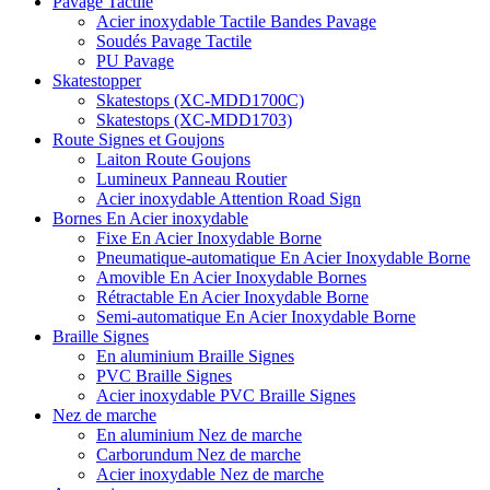
Pavage Tactile
Acier inoxydable Tactile Bandes Pavage
Soudés Pavage Tactile
PU Pavage
Skatestopper
Skatestops (XC-MDD1700C)
Skatestops (XC-MDD1703)
Route Signes et Goujons
Laiton Route Goujons
Lumineux Panneau Routier
Acier inoxydable Attention Road Sign
Bornes En Acier inoxydable
Fixe En Acier Inoxydable Borne
Pneumatique-automatique En Acier Inoxydable Borne
Amovible En Acier Inoxydable Bornes
Rétractable En Acier Inoxydable Borne
Semi-automatique En Acier Inoxydable Borne
Braille Signes
En aluminium Braille Signes
PVC Braille Signes
Acier inoxydable PVC Braille Signes
Nez de marche
En aluminium Nez de marche
Carborundum Nez de marche
Acier inoxydable Nez de marche