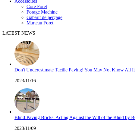
Accessoires
Core Foret
Forage Machine
Gabarit de perçage
Marteau Foret
LATEST NEWS
Don't Underestimate Tactile Paving! You May Not Know All I
2023/11/16
Blind-Paving Bricks: Acting Against the Will of the Blind by
2023/11/09