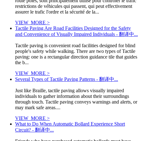
route pôles, sont principalement utilisé pour contrôler le trafic
restrictions de véhicules qui passent, qui peut effectivement
assurer le trafic l'ordre et la sécurité de la...
VIEW_MORE >
Tactile Paving Are Road Facilities Designed for the Safety
and Convenience of Visually Impaired Individuals - 翻译中...
Tactile paving is convenient road facilities designed for blind
people's safety while walking. There are two types of Tactile
paving: one is a rectangular direction guidance tile that guides
the b...
VIEW_MORE >
Several Types of Tactile Paving Patterns - 翻译中...
Just like Braille, tactile paving allows visually impaired
individuals to gather information about their surroundings
through touch. Tactile paving conveys warnings and alerts, or
may mark safe areas....
VIEW_MORE >
What to Do When Automatic Bollard Experience Short
Circuit? - 翻译中...