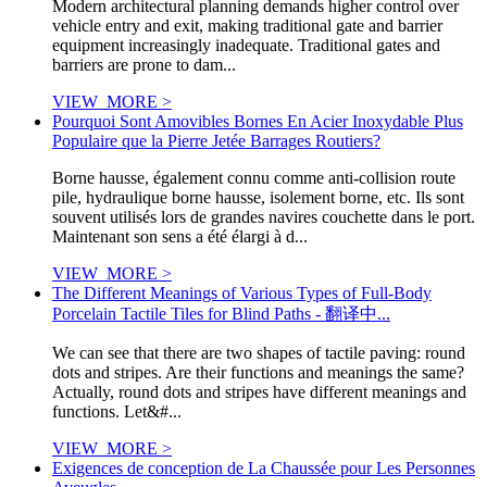
Modern architectural planning demands higher control over
vehicle entry and exit, making traditional gate and barrier
equipment increasingly inadequate. Traditional gates and
barriers are prone to dam...
VIEW_MORE >
Pourquoi Sont Amovibles Bornes En Acier Inoxydable Plus
Populaire que la Pierre Jetée Barrages Routiers?
Borne hausse, également connu comme anti-collision route
pile, hydraulique borne hausse, isolement borne, etc. Ils sont
souvent utilisés lors de grandes navires couchette dans le port.
Maintenant son sens a été élargi à d...
VIEW_MORE >
The Different Meanings of Various Types of Full-Body
Porcelain Tactile Tiles for Blind Paths - 翻译中...
We can see that there are two shapes of tactile paving: round
dots and stripes. Are their functions and meanings the same?
Actually, round dots and stripes have different meanings and
functions. Let&#...
VIEW_MORE >
Exigences de conception de La Chaussée pour Les Personnes