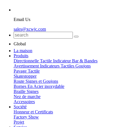
Email Us
sales@xcwjc.com
Global
La maison
Produits
Directionnelle Tactile Indicateur Bar & Bandes
Avertissement Indicateurs Tactiles Goujons
Pavage Tactile
Skatestopper
Route Signes et Goujons
Bornes En Acier inoxydable
Braille Signes
Nez de marche
Accessoires
Société
Honneur et Certificats
Factory Show
Projet