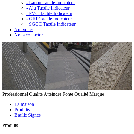
-
Laiton Tactile Indicateur
-
Alu Tactile Indicateur
-
PVC Tactile Indicateur
-
GRP Tactile Indicateur
-
SGCC Tactile Indicateur
Nouvelles
Nous contacter
Professionnel Qualité Atteindre Fonte Qualité Marque
La maison
Produits
Braille Signes
Produits