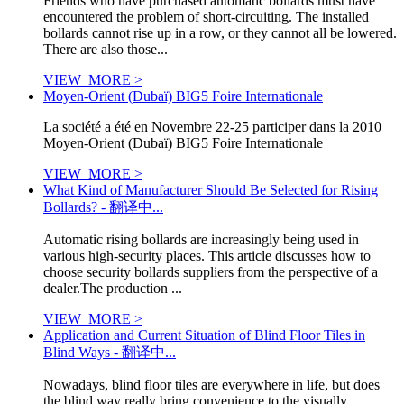
Friends who have purchased automatic bollards must have
encountered the problem of short-circuiting. The installed
bollards cannot rise up in a row, or they cannot all be lowered.
There are also those...
VIEW_MORE >
Moyen-Orient (Dubaï) BIG5 Foire Internationale
La société a été en Novembre 22-25 participer dans la 2010
Moyen-Orient (Dubaï) BIG5 Foire Internationale
VIEW_MORE >
What Kind of Manufacturer Should Be Selected for Rising
Bollards? - 翻译中...
Automatic rising bollards are increasingly being used in
various high-security places. This article discusses how to
choose security bollards suppliers from the perspective of a
dealer.The production ...
VIEW_MORE >
Application and Current Situation of Blind Floor Tiles in
Blind Ways - 翻译中...
Nowadays, blind floor tiles are everywhere in life, but does
the blind way really bring convenience to the visually