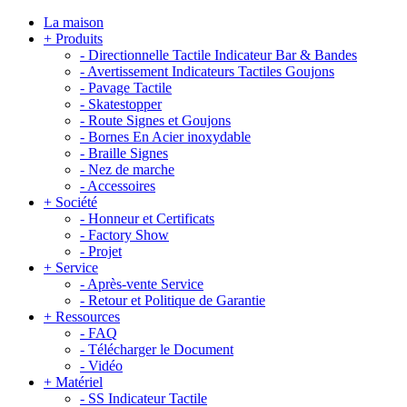
La maison
+
Produits
-
Directionnelle Tactile Indicateur Bar & Bandes
-
Avertissement Indicateurs Tactiles Goujons
-
Pavage Tactile
-
Skatestopper
-
Route Signes et Goujons
-
Bornes En Acier inoxydable
-
Braille Signes
-
Nez de marche
-
Accessoires
+
Société
-
Honneur et Certificats
-
Factory Show
-
Projet
+
Service
-
Après-vente Service
-
Retour et Politique de Garantie
+
Ressources
-
FAQ
-
Télécharger le Document
-
Vidéo
+
Matériel
-
SS Indicateur Tactile