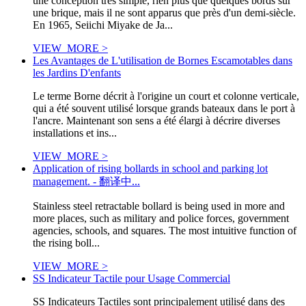
une conception très simple, rien plus que quelques bords sur
une brique, mais il ne sont apparus que près d'un demi-siècle.
En 1965, Seiichi Miyake de Ja...
VIEW_MORE >
Les Avantages de L'utilisation de Bornes Escamotables dans
les Jardins D'enfants
Le terme Borne décrit à l'origine un court et colonne verticale,
qui a été souvent utilisé lorsque grands bateaux dans le port à
l'ancre. Maintenant son sens a été élargi à décrire diverses
installations et ins...
VIEW_MORE >
Application of rising bollards in school and parking lot
management. - 翻译中...
Stainless steel retractable bollard is being used in more and
more places, such as military and police forces, government
agencies, schools, and squares. The most intuitive function of
the rising boll...
VIEW_MORE >
SS Indicateur Tactile pour Usage Commercial
SS Indicateurs Tactiles sont principalement utilisé dans des