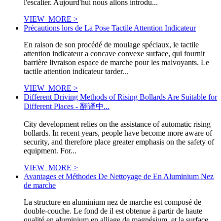
l'escalier. Aujourd'hui nous allons introdu...
VIEW_MORE >
Précautions lors de La Pose Tactile Attention Indicateur
En raison de son procédé de moulage spéciaux, le tactile
attention indicateur a concave convexe surface, qui fournit
barrière livraison espace de marche pour les malvoyants. Le
tactile attention indicateur tarder...
VIEW_MORE >
Different Driving Methods of Rising Bollards Are Suitable for
Different Places - 翻译中...
City development relies on the assistance of automatic rising
bollards. In recent years, people have become more aware of
security, and therefore place greater emphasis on the safety of
equipment. For...
VIEW_MORE >
Avantages et Méthodes De Nettoyage de En Aluminium Nez
de marche
La structure en aluminium nez de marche est composé de
double-couche. Le fond de il est obtenue à partir de haute
qualité en aluminium en alliage de magnésium, et la surface