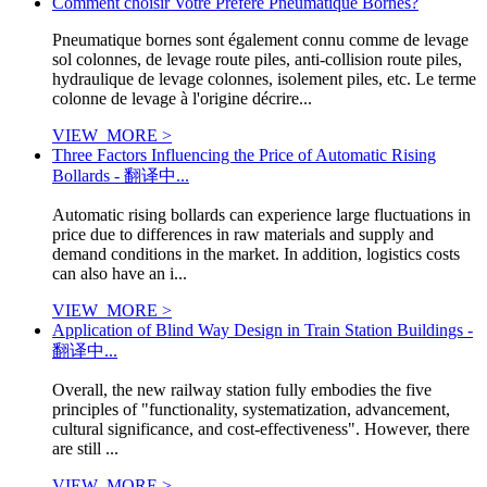
Comment choisir Votre Préféré Pneumatique Bornes?
Pneumatique bornes sont également connu comme de levage
sol colonnes, de levage route piles, anti-collision route piles,
hydraulique de levage colonnes, isolement piles, etc. Le terme
colonne de levage à l'origine décrire...
VIEW_MORE >
Three Factors Influencing the Price of Automatic Rising
Bollards - 翻译中...
Automatic rising bollards can experience large fluctuations in
price due to differences in raw materials and supply and
demand conditions in the market. In addition, logistics costs
can also have an i...
VIEW_MORE >
Application of Blind Way Design in Train Station Buildings -
翻译中...
Overall, the new railway station fully embodies the five
principles of "functionality, systematization, advancement,
cultural significance, and cost-effectiveness". However, there
are still ...
VIEW_MORE >