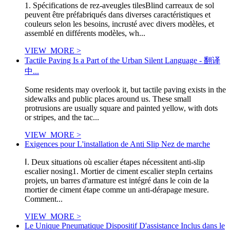
1. Spécifications de rez-aveugles tilesBlind carreaux de sol
peuvent être préfabriqués dans diverses caractéristiques et
couleurs selon les besoins, incrusté avec divers modèles, et
assemblé en différents modèles, wh...
VIEW_MORE >
Tactile Paving Is a Part of the Urban Silent Language - 翻译
中...
Some residents may overlook it, but tactile paving exists in the
sidewalks and public places around us. These small
protrusions are usually square and painted yellow, with dots
or stripes, and the tac...
VIEW_MORE >
Exigences pour L'installation de Anti Slip Nez de marche
Ⅰ. Deux situations où escalier étapes nécessitent anti-slip
escalier nosing1. Mortier de ciment escalier stepIn certains
projets, un barres d'armature est intégré dans le coin de la
mortier de ciment étape comme un anti-dérapage mesure.
Comment...
VIEW_MORE >
Le Unique Pneumatique Dispositif D'assistance Inclus dans le