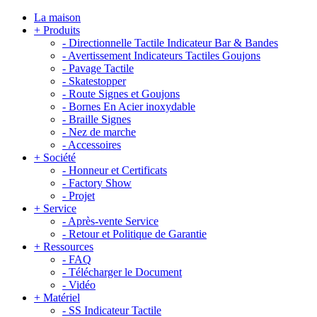
La maison
+
Produits
-
Directionnelle Tactile Indicateur Bar & Bandes
-
Avertissement Indicateurs Tactiles Goujons
-
Pavage Tactile
-
Skatestopper
-
Route Signes et Goujons
-
Bornes En Acier inoxydable
-
Braille Signes
-
Nez de marche
-
Accessoires
+
Société
-
Honneur et Certificats
-
Factory Show
-
Projet
+
Service
-
Après-vente Service
-
Retour et Politique de Garantie
+
Ressources
-
FAQ
-
Télécharger le Document
-
Vidéo
+
Matériel
-
SS Indicateur Tactile