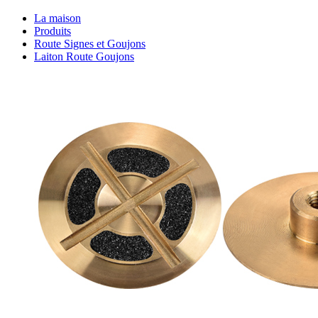
La maison
Produits
Route Signes et Goujons
Laiton Route Goujons