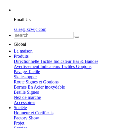
Email Us
sales@xcwjc.com
Global
La maison
Produits
Directionnelle Tactile Indicateur Bar & Bandes
Avertissement Indicateurs Tactiles Goujons
Pavage Tactile
Skatestopper
Route Signes et Goujons
Bornes En Acier inoxydable
Braille Signes
Nez de marche
Accessoires
Société
Honneur et Certificats
Factory Show
Projet