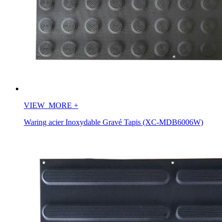
VIEW_MORE
+
Waring acier Inoxydable Gravé Tapis (XC-MDB6006W)