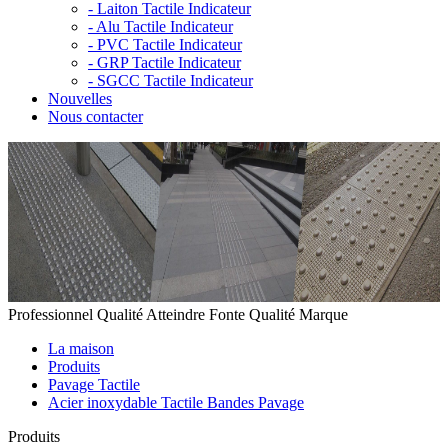
-
Laiton Tactile Indicateur
-
Alu Tactile Indicateur
-
PVC Tactile Indicateur
-
GRP Tactile Indicateur
-
SGCC Tactile Indicateur
Nouvelles
Nous contacter
Professionnel Qualité Atteindre Fonte Qualité Marque
La maison
Produits
Pavage Tactile
Acier inoxydable Tactile Bandes Pavage
Produits