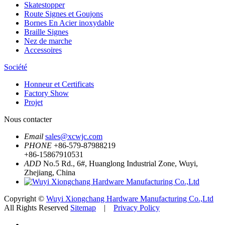
Skatestopper
Route Signes et Goujons
Bornes En Acier inoxydable
Braille Signes
Nez de marche
Accessoires
Société
Honneur et Certificats
Factory Show
Projet
Nous contacter
Email
sales@xcwjc.com
PHONE
+86-579-87988219
+86-15867910531
ADD
No.5 Rd., 6#, Huanglong Industrial Zone, Wuyi,
Zhejiang, China
Copyright ©
Wuyi Xiongchang Hardware Manufacturing Co.,Ltd
All Rights Reserved
Sitemap
|
Privacy Policy