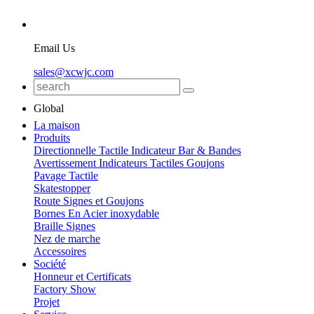
Email Us
sales@xcwjc.com
Global
La maison
Produits
Directionnelle Tactile Indicateur Bar & Bandes
Avertissement Indicateurs Tactiles Goujons
Pavage Tactile
Skatestopper
Route Signes et Goujons
Bornes En Acier inoxydable
Braille Signes
Nez de marche
Accessoires
Société
Honneur et Certificats
Factory Show
Projet