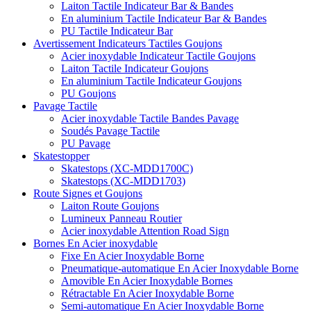
Laiton Tactile Indicateur Bar & Bandes
En aluminium Tactile Indicateur Bar & Bandes
PU Tactile Indicateur Bar
Avertissement Indicateurs Tactiles Goujons
Acier inoxydable Indicateur Tactile Goujons
Laiton Tactile Indicateur Goujons
En aluminium Tactile Indicateur Goujons
PU Goujons
Pavage Tactile
Acier inoxydable Tactile Bandes Pavage
Soudés Pavage Tactile
PU Pavage
Skatestopper
Skatestops (XC-MDD1700C)
Skatestops (XC-MDD1703)
Route Signes et Goujons
Laiton Route Goujons
Lumineux Panneau Routier
Acier inoxydable Attention Road Sign
Bornes En Acier inoxydable
Fixe En Acier Inoxydable Borne
Pneumatique-automatique En Acier Inoxydable Borne
Amovible En Acier Inoxydable Bornes
Rétractable En Acier Inoxydable Borne
Semi-automatique En Acier Inoxydable Borne