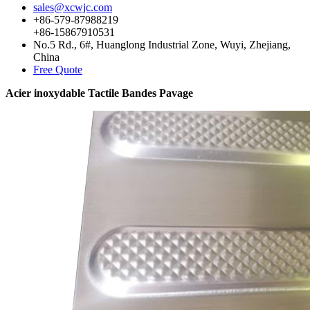
sales@xcwjc.com
+86-579-87988219
+86-15867910531
No.5 Rd., 6#, Huanglong Industrial Zone, Wuyi, Zhejiang,
China
Free Quote
Acier inoxydable Tactile Bandes Pavage