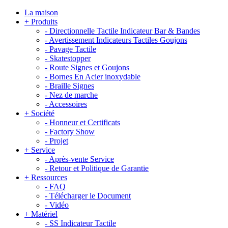
La maison
+
Produits
-
Directionnelle Tactile Indicateur Bar & Bandes
-
Avertissement Indicateurs Tactiles Goujons
-
Pavage Tactile
-
Skatestopper
-
Route Signes et Goujons
-
Bornes En Acier inoxydable
-
Braille Signes
-
Nez de marche
-
Accessoires
+
Société
-
Honneur et Certificats
-
Factory Show
-
Projet
+
Service
-
Après-vente Service
-
Retour et Politique de Garantie
+
Ressources
-
FAQ
-
Télécharger le Document
-
Vidéo
+
Matériel
-
SS Indicateur Tactile