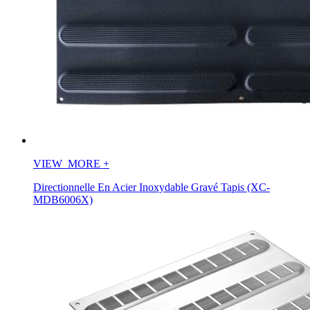
VIEW_MORE
+
Directionnelle En Acier Inoxydable Gravé Tapis (XC-
MDB6006X)