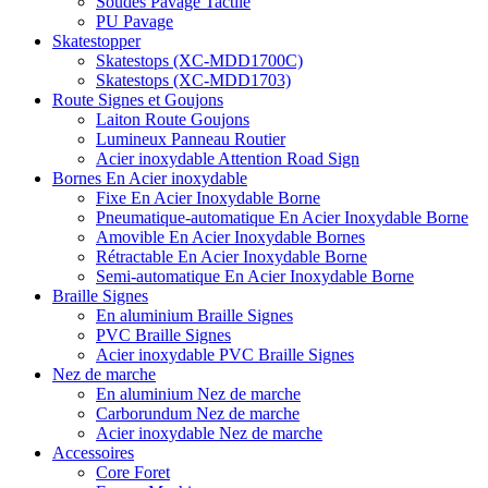
Soudés Pavage Tactile
PU Pavage
Skatestopper
Skatestops (XC-MDD1700C)
Skatestops (XC-MDD1703)
Route Signes et Goujons
Laiton Route Goujons
Lumineux Panneau Routier
Acier inoxydable Attention Road Sign
Bornes En Acier inoxydable
Fixe En Acier Inoxydable Borne
Pneumatique-automatique En Acier Inoxydable Borne
Amovible En Acier Inoxydable Bornes
Rétractable En Acier Inoxydable Borne
Semi-automatique En Acier Inoxydable Borne
Braille Signes
En aluminium Braille Signes
PVC Braille Signes
Acier inoxydable PVC Braille Signes
Nez de marche
En aluminium Nez de marche
Carborundum Nez de marche
Acier inoxydable Nez de marche
Accessoires
Core Foret