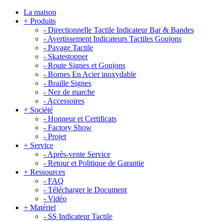
La maison
+
Produits
-
Directionnelle Tactile Indicateur Bar & Bandes
-
Avertissement Indicateurs Tactiles Goujons
-
Pavage Tactile
-
Skatestopper
-
Route Signes et Goujons
-
Bornes En Acier inoxydable
-
Braille Signes
-
Nez de marche
-
Accessoires
+
Société
-
Honneur et Certificats
-
Factory Show
-
Projet
+
Service
-
Après-vente Service
-
Retour et Politique de Garantie
+
Ressources
-
FAQ
-
Télécharger le Document
-
Vidéo
+
Matériel
-
SS Indicateur Tactile