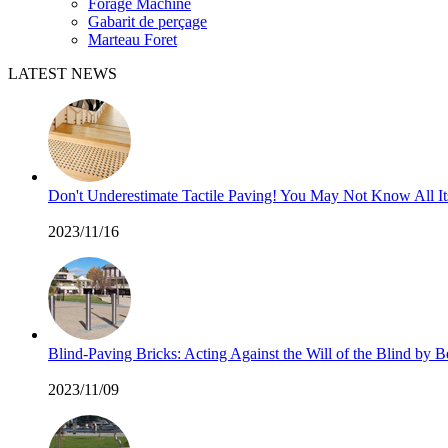
Forage Machine
Gabarit de perçage
Marteau Foret
LATEST NEWS
Don't Underestimate Tactile Paving! You May Not Know All I
2023/11/16
Blind-Paving Bricks: Acting Against the Will of the Blind by
2023/11/09