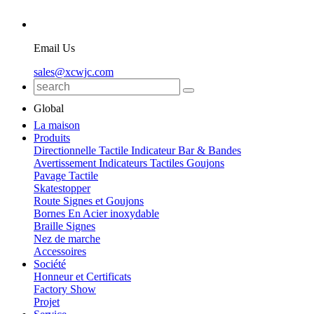
Email Us
sales@xcwjc.com
Global
La maison
Produits
Directionnelle Tactile Indicateur Bar & Bandes
Avertissement Indicateurs Tactiles Goujons
Pavage Tactile
Skatestopper
Route Signes et Goujons
Bornes En Acier inoxydable
Braille Signes
Nez de marche
Accessoires
Société
Honneur et Certificats
Factory Show
Projet