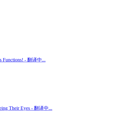
ts Functions! - 翻译中...
 Being Their Eyes - 翻译中...