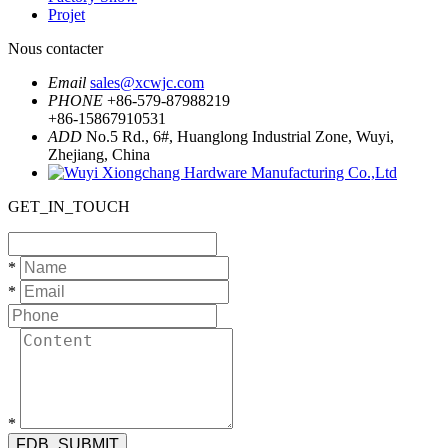
Projet
Nous contacter
Email
sales@xcwjc.com
PHONE
+86-579-87988219
+86-15867910531
ADD
No.5 Rd., 6#, Huanglong Industrial Zone, Wuyi,
Zhejiang, China
GET_IN_TOUCH
*
*
*
FDB_SUBMIT