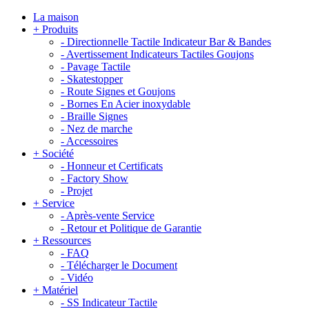
La maison
+
Produits
-
Directionnelle Tactile Indicateur Bar & Bandes
-
Avertissement Indicateurs Tactiles Goujons
-
Pavage Tactile
-
Skatestopper
-
Route Signes et Goujons
-
Bornes En Acier inoxydable
-
Braille Signes
-
Nez de marche
-
Accessoires
+
Société
-
Honneur et Certificats
-
Factory Show
-
Projet
+
Service
-
Après-vente Service
-
Retour et Politique de Garantie
+
Ressources
-
FAQ
-
Télécharger le Document
-
Vidéo
+
Matériel
-
SS Indicateur Tactile