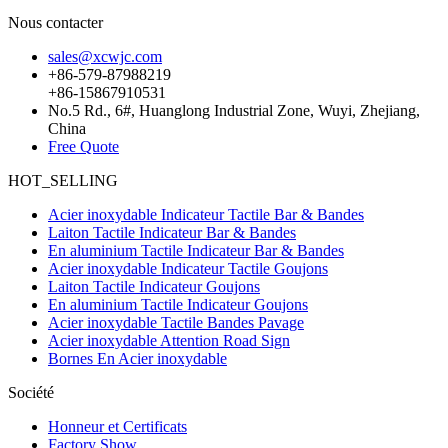
Nous contacter
sales@xcwjc.com
+86-579-87988219
+86-15867910531
No.5 Rd., 6#, Huanglong Industrial Zone, Wuyi, Zhejiang,
China
Free Quote
HOT_SELLING
Acier inoxydable Indicateur Tactile Bar & Bandes
Laiton Tactile Indicateur Bar & Bandes
En aluminium Tactile Indicateur Bar & Bandes
Acier inoxydable Indicateur Tactile Goujons
Laiton Tactile Indicateur Goujons
En aluminium Tactile Indicateur Goujons
Acier inoxydable Tactile Bandes Pavage
Acier inoxydable Attention Road Sign
Bornes En Acier inoxydable
Société
Honneur et Certificats
Factory Show