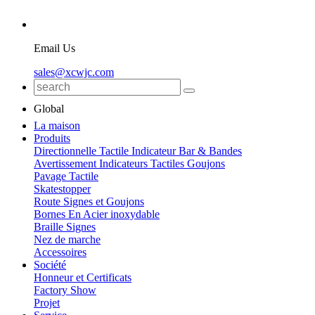
Email Us
sales@xcwjc.com
Global
La maison
Produits
Directionnelle Tactile Indicateur Bar & Bandes
Avertissement Indicateurs Tactiles Goujons
Pavage Tactile
Skatestopper
Route Signes et Goujons
Bornes En Acier inoxydable
Braille Signes
Nez de marche
Accessoires
Société
Honneur et Certificats
Factory Show
Projet