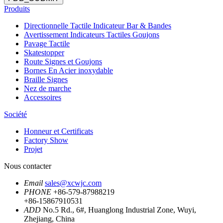
Produits
Directionnelle Tactile Indicateur Bar & Bandes
Avertissement Indicateurs Tactiles Goujons
Pavage Tactile
Skatestopper
Route Signes et Goujons
Bornes En Acier inoxydable
Braille Signes
Nez de marche
Accessoires
Société
Honneur et Certificats
Factory Show
Projet
Nous contacter
Email
sales@xcwjc.com
PHONE
+86-579-87988219
+86-15867910531
ADD
No.5 Rd., 6#, Huanglong Industrial Zone, Wuyi,
Zhejiang, China