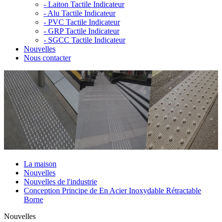
-
Laiton Tactile Indicateur
-
Alu Tactile Indicateur
-
PVC Tactile Indicateur
-
GRP Tactile Indicateur
-
SGCC Tactile Indicateur
Nouvelles
Nous contacter
La maison
Nouvelles
Nouvelles de l'industrie
Conception Principe de En Acier Inoxydable Rétractable
Borne
Nouvelles