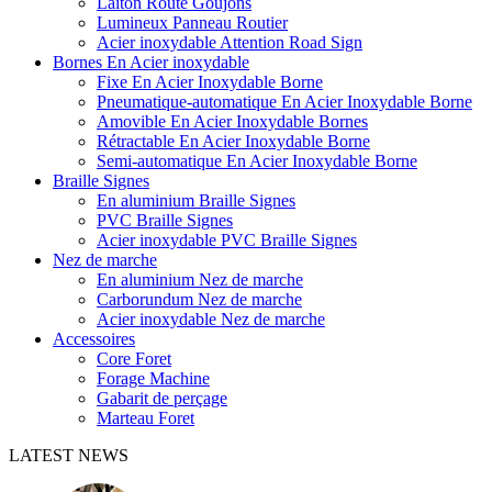
Laiton Route Goujons
Lumineux Panneau Routier
Acier inoxydable Attention Road Sign
Bornes En Acier inoxydable
Fixe En Acier Inoxydable Borne
Pneumatique-automatique En Acier Inoxydable Borne
Amovible En Acier Inoxydable Bornes
Rétractable En Acier Inoxydable Borne
Semi-automatique En Acier Inoxydable Borne
Braille Signes
En aluminium Braille Signes
PVC Braille Signes
Acier inoxydable PVC Braille Signes
Nez de marche
En aluminium Nez de marche
Carborundum Nez de marche
Acier inoxydable Nez de marche
Accessoires
Core Foret
Forage Machine
Gabarit de perçage
Marteau Foret
LATEST NEWS