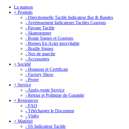
La maison
+
Produits
-
Directionnelle Tactile Indicateur Bar & Bandes
-
Avertissement Indicateurs Tactiles Goujons
-
Pavage Tactile
-
Skatestopper
-
Route Signes et Goujons
-
Bornes En Acier inoxydable
-
Braille Signes
-
Nez de marche
-
Accessoires
+
Société
-
Honneur et Certificats
-
Factory Show
-
Projet
+
Service
-
Après-vente Service
-
Retour et Politique de Garantie
+
Ressources
-
FAQ
-
Télécharger le Document
-
Vidéo
+
Matériel
-
SS Indicateur Tactile