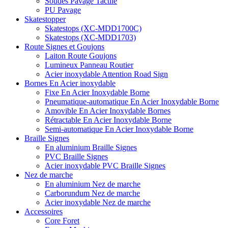
Soudés Pavage Tactile
PU Pavage
Skatestopper
Skatestops (XC-MDD1700C)
Skatestops (XC-MDD1703)
Route Signes et Goujons
Laiton Route Goujons
Lumineux Panneau Routier
Acier inoxydable Attention Road Sign
Bornes En Acier inoxydable
Fixe En Acier Inoxydable Borne
Pneumatique-automatique En Acier Inoxydable Borne
Amovible En Acier Inoxydable Bornes
Rétractable En Acier Inoxydable Borne
Semi-automatique En Acier Inoxydable Borne
Braille Signes
En aluminium Braille Signes
PVC Braille Signes
Acier inoxydable PVC Braille Signes
Nez de marche
En aluminium Nez de marche
Carborundum Nez de marche
Acier inoxydable Nez de marche
Accessoires
Core Foret