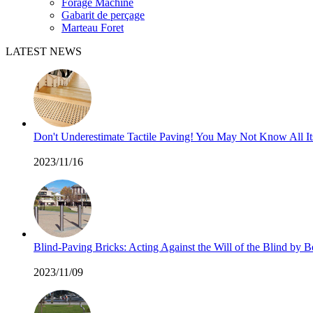
Forage Machine
Gabarit de perçage
Marteau Foret
LATEST NEWS
Don't Underestimate Tactile Paving! You May Not Know All I
2023/11/16
Blind-Paving Bricks: Acting Against the Will of the Blind by
2023/11/09