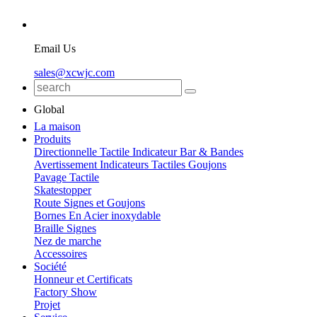
Email Us
sales@xcwjc.com
Global
La maison
Produits
Directionnelle Tactile Indicateur Bar & Bandes
Avertissement Indicateurs Tactiles Goujons
Pavage Tactile
Skatestopper
Route Signes et Goujons
Bornes En Acier inoxydable
Braille Signes
Nez de marche
Accessoires
Société
Honneur et Certificats
Factory Show
Projet