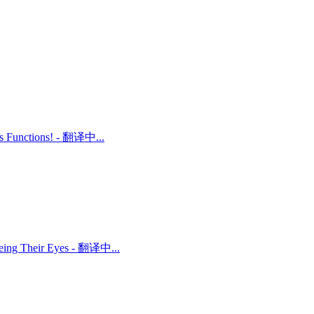
ts Functions! - 翻译中...
 Being Their Eyes - 翻译中...