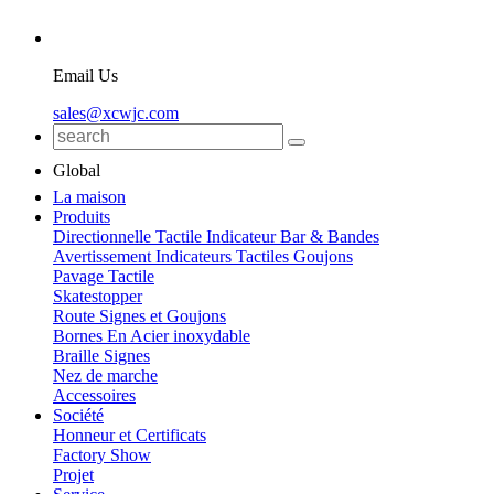
Email Us
sales@xcwjc.com
Global
La maison
Produits
Directionnelle Tactile Indicateur Bar & Bandes
Avertissement Indicateurs Tactiles Goujons
Pavage Tactile
Skatestopper
Route Signes et Goujons
Bornes En Acier inoxydable
Braille Signes
Nez de marche
Accessoires
Société
Honneur et Certificats
Factory Show
Projet