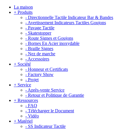
La maison
+
Produits
-
Directionnelle Tactile Indicateur Bar & Bandes
-
Avertissement Indicateurs Tactiles Goujons
-
Pavage Tactile
-
Skatestopper
-
Route Signes et Goujons
-
Bornes En Acier inoxydable
-
Braille Signes
-
Nez de marche
-
Accessoires
+
Société
-
Honneur et Certificats
-
Factory Show
-
Projet
+
Service
-
Après-vente Service
-
Retour et Politique de Garantie
+
Ressources
-
FAQ
-
Télécharger le Document
-
Vidéo
+
Matériel
-
SS Indicateur Tactile