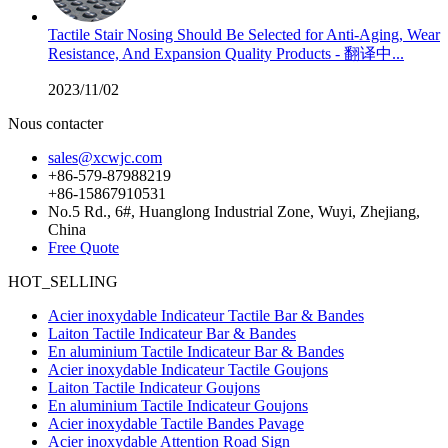
Tactile Stair Nosing Should Be Selected for Anti-Aging, Wear
Resistance, And Expansion Quality Products - 翻译中...
2023/11/02
Nous contacter
sales@xcwjc.com
+86-579-87988219
+86-15867910531
No.5 Rd., 6#, Huanglong Industrial Zone, Wuyi, Zhejiang,
China
Free Quote
HOT_SELLING
Acier inoxydable Indicateur Tactile Bar & Bandes
Laiton Tactile Indicateur Bar & Bandes
En aluminium Tactile Indicateur Bar & Bandes
Acier inoxydable Indicateur Tactile Goujons
Laiton Tactile Indicateur Goujons
En aluminium Tactile Indicateur Goujons
Acier inoxydable Tactile Bandes Pavage
Acier inoxydable Attention Road Sign