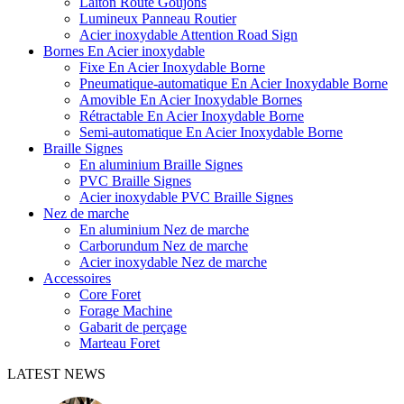
Laiton Route Goujons
Lumineux Panneau Routier
Acier inoxydable Attention Road Sign
Bornes En Acier inoxydable
Fixe En Acier Inoxydable Borne
Pneumatique-automatique En Acier Inoxydable Borne
Amovible En Acier Inoxydable Bornes
Rétractable En Acier Inoxydable Borne
Semi-automatique En Acier Inoxydable Borne
Braille Signes
En aluminium Braille Signes
PVC Braille Signes
Acier inoxydable PVC Braille Signes
Nez de marche
En aluminium Nez de marche
Carborundum Nez de marche
Acier inoxydable Nez de marche
Accessoires
Core Foret
Forage Machine
Gabarit de perçage
Marteau Foret
LATEST NEWS