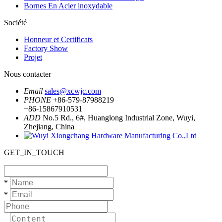
Bornes En Acier inoxydable
Société
Honneur et Certificats
Factory Show
Projet
Nous contacter
Email
sales@xcwjc.com
PHONE
+86-579-87988219
+86-15867910531
ADD
No.5 Rd., 6#, Huanglong Industrial Zone, Wuyi,
Zhejiang, China
GET_IN_TOUCH
*
*