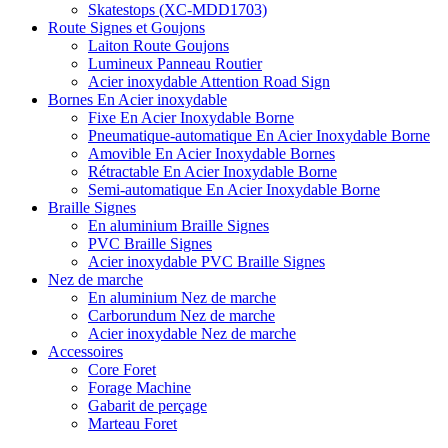
Skatestops (XC-MDD1703)
Route Signes et Goujons
Laiton Route Goujons
Lumineux Panneau Routier
Acier inoxydable Attention Road Sign
Bornes En Acier inoxydable
Fixe En Acier Inoxydable Borne
Pneumatique-automatique En Acier Inoxydable Borne
Amovible En Acier Inoxydable Bornes
Rétractable En Acier Inoxydable Borne
Semi-automatique En Acier Inoxydable Borne
Braille Signes
En aluminium Braille Signes
PVC Braille Signes
Acier inoxydable PVC Braille Signes
Nez de marche
En aluminium Nez de marche
Carborundum Nez de marche
Acier inoxydable Nez de marche
Accessoires
Core Foret
Forage Machine
Gabarit de perçage
Marteau Foret