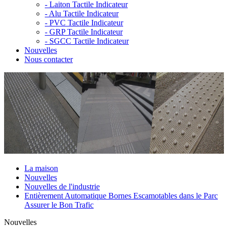
-
Laiton Tactile Indicateur
-
Alu Tactile Indicateur
-
PVC Tactile Indicateur
-
GRP Tactile Indicateur
-
SGCC Tactile Indicateur
Nouvelles
Nous contacter
La maison
Nouvelles
Nouvelles de l'industrie
Entièrement Automatique Bornes Escamotables dans le Parc
Assurer le Bon Trafic
Nouvelles