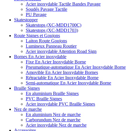
Acier inoxydable Tactile Bandes Pavage
Soudés Pavage Tactile
PU Pavage
Skatestopper
Skatestops (XC-MDD1700C)
Skatestops (XC-MDD1703)
Route Signes et Goujons
Laiton Route Goujons
Lumineux Panneau Routier
Acier inoxydable Attention Road Sign
Bornes En Acier inoxydable
Fixe En Acier Inoxydable Borne
Pneumatique-automatique En Acier Inoxydable Borne
Amovible En Acier Inoxydable Bornes
Rétractable En Acier Inoxydable Borne
Semi-automatique En Acier Inoxydable Borne
Braille Signes
En aluminium Braille Signes
PVC Braille Signes
Acier inoxydable PVC Braille Signes
Nez de marche
En aluminium Nez de marche
Carborundum Nez de marche
Acier inoxydable Nez de marche
Accessoires