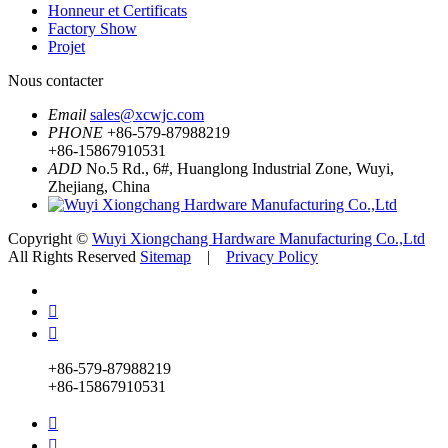
Honneur et Certificats
Factory Show
Projet
Nous contacter
Email
sales@xcwjc.com
PHONE
+86-579-87988219
+86-15867910531
ADD
No.5 Rd., 6#, Huanglong Industrial Zone, Wuyi,
Zhejiang, China
Copyright ©
Wuyi Xiongchang Hardware Manufacturing Co.,Ltd
All Rights Reserved
Sitemap
|
Privacy Policy


+86-579-87988219
+86-15867910531

