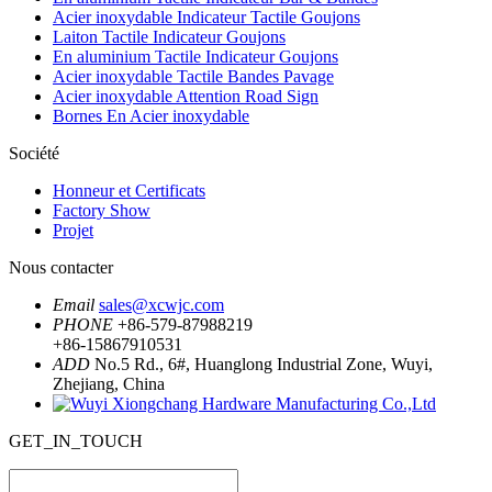
Acier inoxydable Indicateur Tactile Goujons
Laiton Tactile Indicateur Goujons
En aluminium Tactile Indicateur Goujons
Acier inoxydable Tactile Bandes Pavage
Acier inoxydable Attention Road Sign
Bornes En Acier inoxydable
Société
Honneur et Certificats
Factory Show
Projet
Nous contacter
Email
sales@xcwjc.com
PHONE
+86-579-87988219
+86-15867910531
ADD
No.5 Rd., 6#, Huanglong Industrial Zone, Wuyi,
Zhejiang, China
GET_IN_TOUCH