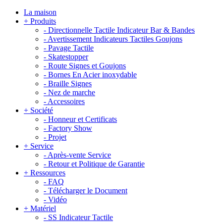
La maison
+
Produits
-
Directionnelle Tactile Indicateur Bar & Bandes
-
Avertissement Indicateurs Tactiles Goujons
-
Pavage Tactile
-
Skatestopper
-
Route Signes et Goujons
-
Bornes En Acier inoxydable
-
Braille Signes
-
Nez de marche
-
Accessoires
+
Société
-
Honneur et Certificats
-
Factory Show
-
Projet
+
Service
-
Après-vente Service
-
Retour et Politique de Garantie
+
Ressources
-
FAQ
-
Télécharger le Document
-
Vidéo
+
Matériel
-
SS Indicateur Tactile