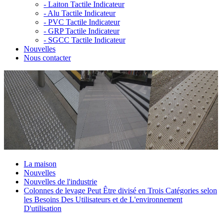
-
Laiton Tactile Indicateur
-
Alu Tactile Indicateur
-
PVC Tactile Indicateur
-
GRP Tactile Indicateur
-
SGCC Tactile Indicateur
Nouvelles
Nous contacter
La maison
Nouvelles
Nouvelles de l'industrie
Colonnes de levage Peut Être divisé en Trois Catégories selon
les Besoins Des Utilisateurs et de L'environnement
D'utilisation