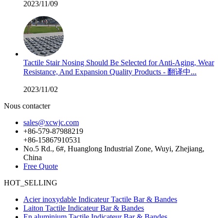
2023/11/09
Tactile Stair Nosing Should Be Selected for Anti-Aging, Wear
Resistance, And Expansion Quality Products - 翻译中...
2023/11/02
Nous contacter
sales@xcwjc.com
+86-579-87988219
+86-15867910531
No.5 Rd., 6#, Huanglong Industrial Zone, Wuyi, Zhejiang,
China
Free Quote
HOT_SELLING
Acier inoxydable Indicateur Tactile Bar & Bandes
Laiton Tactile Indicateur Bar & Bandes
En aluminium Tactile Indicateur Bar & Bandes