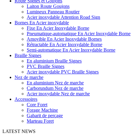
Route Signes et Goujons
Laiton Route Goujons
Lumineux Panneau Routier
Acier inoxydable Attention Road Sign
Bornes En Acier inoxydable
Fixe En Acier Inoxydable Borne
Pneumatique-automatique En Acier Inoxydable Borne
Amovible En Acier Inoxydable Bornes
Rétractable En Acier Inoxydable Borne
Semi-automatique En Acier Inoxydable Borne
Braille Signes
En aluminium Braille Signes
PVC Braille Signes
Acier inoxydable PVC Braille Signes
Nez de marche
En aluminium Nez de marche
Carborundum Nez de marche
Acier inoxydable Nez de marche
Accessoires
Core Foret
Forage Machine
Gabarit de perçage
Marteau Foret
LATEST NEWS