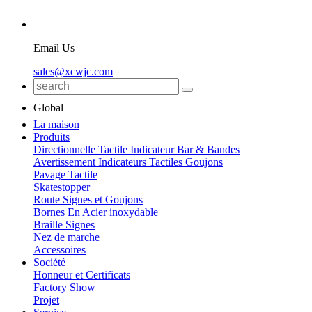
Email Us
sales@xcwjc.com
Global
La maison
Produits
Directionnelle Tactile Indicateur Bar & Bandes
Avertissement Indicateurs Tactiles Goujons
Pavage Tactile
Skatestopper
Route Signes et Goujons
Bornes En Acier inoxydable
Braille Signes
Nez de marche
Accessoires
Société
Honneur et Certificats
Factory Show
Projet