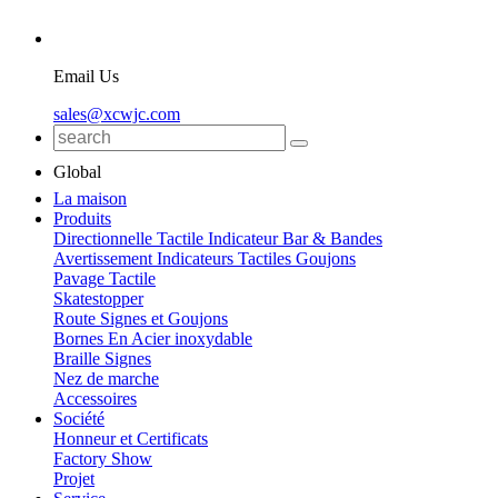
Email Us
sales@xcwjc.com
Global
La maison
Produits
Directionnelle Tactile Indicateur Bar & Bandes
Avertissement Indicateurs Tactiles Goujons
Pavage Tactile
Skatestopper
Route Signes et Goujons
Bornes En Acier inoxydable
Braille Signes
Nez de marche
Accessoires
Société
Honneur et Certificats
Factory Show
Projet