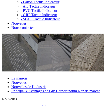
-
Laiton Tactile Indicateur
-
Alu Tactile Indicateur
-
PVC Tactile Indicateur
-
GRP Tactile Indicateur
-
SGCC Tactile Indicateur
Nouvelles
Nous contacter
La maison
Nouvelles
Nouvelles de l'industrie
Principaux Avantages de Grp Carborundum Nez de marche
Nouvelles