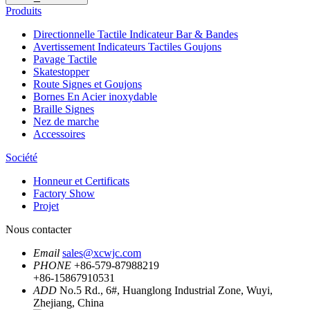
Produits
Directionnelle Tactile Indicateur Bar & Bandes
Avertissement Indicateurs Tactiles Goujons
Pavage Tactile
Skatestopper
Route Signes et Goujons
Bornes En Acier inoxydable
Braille Signes
Nez de marche
Accessoires
Société
Honneur et Certificats
Factory Show
Projet
Nous contacter
Email
sales@xcwjc.com
PHONE
+86-579-87988219
+86-15867910531
ADD
No.5 Rd., 6#, Huanglong Industrial Zone, Wuyi,
Zhejiang, China