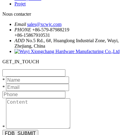
Projet
Nous contacter
Email
sales@xcwjc.com
PHONE
+86-579-87988219
+86-15867910531
ADD
No.5 Rd., 6#, Huanglong Industrial Zone, Wuyi,
Zhejiang, China
GET_IN_TOUCH
*
*
*
FDB_SUBMIT