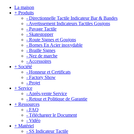
La maison
+
Produits
-
Directionnelle Tactile Indicateur Bar & Bandes
-
Avertissement Indicateurs Tactiles Goujons
-
Pavage Tactile
-
Skatestopper
-
Route Signes et Goujons
-
Bornes En Acier inoxydable
-
Braille Signes
-
Nez de marche
-
Accessoires
+
Société
-
Honneur et Certificats
-
Factory Show
-
Projet
+
Service
-
Après-vente Service
-
Retour et Politique de Garantie
+
Ressources
-
FAQ
-
Télécharger le Document
-
Vidéo
+
Matériel
-
SS Indicateur Tactile