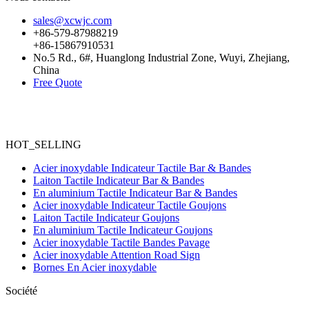
sales@xcwjc.com
+86-579-87988219
+86-15867910531
No.5 Rd., 6#, Huanglong Industrial Zone, Wuyi, Zhejiang,
China
Free Quote
HOT_SELLING
Acier inoxydable Indicateur Tactile Bar & Bandes
Laiton Tactile Indicateur Bar & Bandes
En aluminium Tactile Indicateur Bar & Bandes
Acier inoxydable Indicateur Tactile Goujons
Laiton Tactile Indicateur Goujons
En aluminium Tactile Indicateur Goujons
Acier inoxydable Tactile Bandes Pavage
Acier inoxydable Attention Road Sign
Bornes En Acier inoxydable
Société