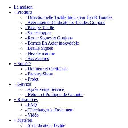
La maison
+
Produits
-
Directionnelle Tactile Indicateur Bar & Bandes
-
Avertissement Indicateurs Tactiles Goujons
-
Pavage Tactile
-
Skatestopper
-
Route Signes et Goujons
-
Bornes En Acier inoxydable
-
Braille Signes
-
Nez de marche
-
Accessoires
+
Société
-
Honneur et Certificats
-
Factory Show
-
Projet
+
Service
-
Après-vente Service
-
Retour et Politique de Garantie
+
Ressources
-
FAQ
-
Télécharger le Document
-
Vidéo
+
Matériel
-
SS Indicateur Tactile