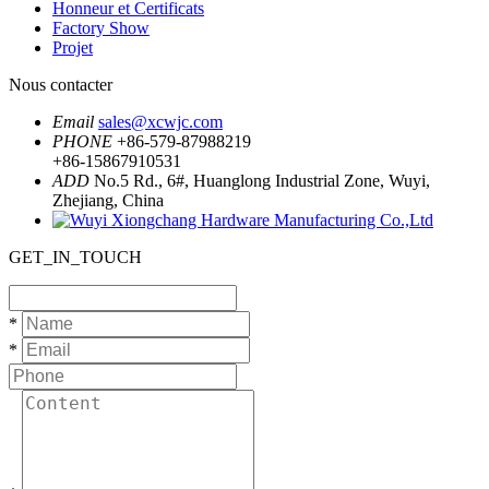
Honneur et Certificats
Factory Show
Projet
Nous contacter
Email
sales@xcwjc.com
PHONE
+86-579-87988219
+86-15867910531
ADD
No.5 Rd., 6#, Huanglong Industrial Zone, Wuyi,
Zhejiang, China
GET_IN_TOUCH
*
*