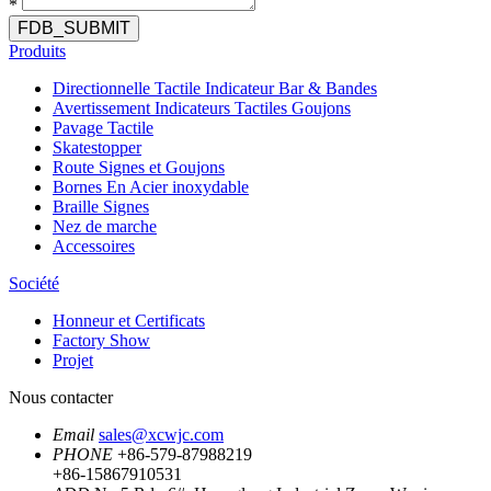
*
FDB_SUBMIT
Produits
Directionnelle Tactile Indicateur Bar & Bandes
Avertissement Indicateurs Tactiles Goujons
Pavage Tactile
Skatestopper
Route Signes et Goujons
Bornes En Acier inoxydable
Braille Signes
Nez de marche
Accessoires
Société
Honneur et Certificats
Factory Show
Projet
Nous contacter
Email
sales@xcwjc.com
PHONE
+86-579-87988219
+86-15867910531