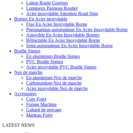
Laiton Route Goujons
Lumineux Panneau Routier
Acier inoxydable Attention Road Sign
Bornes En Acier inoxydable
Fixe En Acier Inoxydable Borne
Pneumatique-automatique En Acier Inoxydable Borne
Amovible En Acier Inoxydable Bornes
Rétractable En Acier Inoxydable Borne
Semi-automatique En Acier Inoxydable Borne
Braille Signes
En aluminium Braille Signes
PVC Braille Signes
Acier inoxydable PVC Braille Signes
Nez de marche
En aluminium Nez de marche
Carborundum Nez de marche
Acier inoxydable Nez de marche
Accessoires
Core Foret
Forage Machine
Gabarit de perçage
Marteau Foret
LATEST NEWS