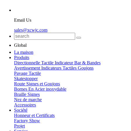
Email Us
sales@xcwjc.com
Global
La maison
Produits
Directionnelle Tactile Indicateur Bar & Bandes
Avertissement Indicateurs Tactiles Goujons
Pavage Tactile
Skatestopper
Route Signes et Goujons
Bornes En Acier inoxydable
Braille Signes
Nez de marche
Accessoires
Société
Honneur et Certificats
Factory Show
Projet