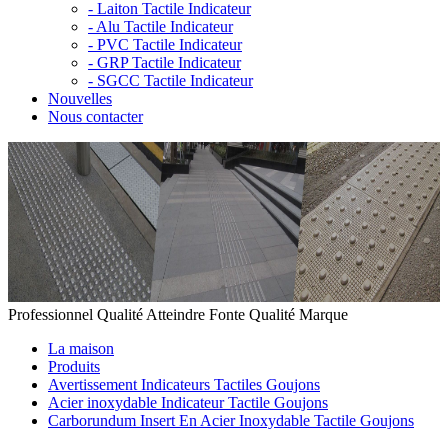
-
Laiton Tactile Indicateur
-
Alu Tactile Indicateur
-
PVC Tactile Indicateur
-
GRP Tactile Indicateur
-
SGCC Tactile Indicateur
Nouvelles
Nous contacter
Professionnel Qualité Atteindre Fonte Qualité Marque
La maison
Produits
Avertissement Indicateurs Tactiles Goujons
Acier inoxydable Indicateur Tactile Goujons
Carborundum Insert En Acier Inoxydable Tactile Goujons