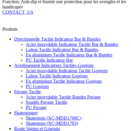
Fonction: Anti-slip et fournir une protection pour les aveugles et les
handicapés
CONTACT_US
Produits
Directionnelle Tactile Indicateur Bar & Bandes
Acier inoxydable Indicateur Tactile Bar & Bandes
Laiton Tactile Indicateur Bar & Bandes
En aluminium Tactile Indicateur Bar & Bandes
PU Tactile Indicateur Bar
Avertissement Indicateurs Tactiles Goujons
Acier inoxydable Indicateur Tactile Goujons
Laiton Tactile Indicateur Goujons
En aluminium Tactile Indicateur Goujons
PU Goujons
Pavage Tactile
Acier inoxydable Tactile Bandes Pavage
Soudés Pavage Tactile
PU Pavage
Skatestopper
Skatestops (XC-MDD1700C)
Skatestops (XC-MDD1703)
Route Signes et Goujons