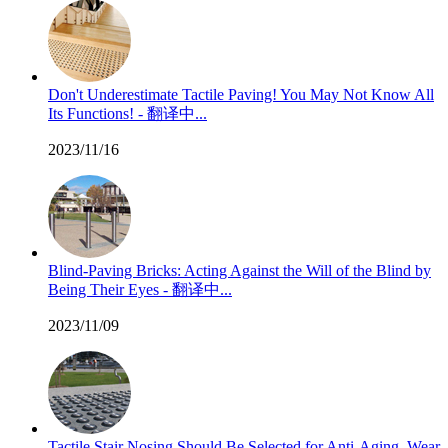
Don't Underestimate Tactile Paving! You May Not Know All
Its Functions! - 翻译中...
2023/11/16
Blind-Paving Bricks: Acting Against the Will of the Blind by
Being Their Eyes - 翻译中...
2023/11/09
Tactile Stair Nosing Should Be Selected for Anti-Aging, Wear