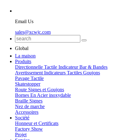
Email Us
sales@xcwjc.com
Global
La maison
Produits
Directionnelle Tactile Indicateur Bar & Bandes
Avertissement Indicateurs Tactiles Goujons
Pavage Tactile
Skatestopper
Route Signes et Goujons
Bornes En Acier inoxydable
Braille Signes
Nez de marche
Accessoires
Société
Honneur et Certificats
Factory Show
Projet