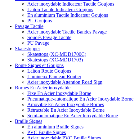
Acier inoxydable Indicateur Tactile Goujons
Laiton Tactile Indicateur Goujons
En aluminium Tactile Indicateur Goujons
PU Goujons
Pavage Tactile
Acier inoxydable Tactile Bandes Pavage
Soudés Pavage Tactile
PU Pavage
Skatestopper
Skatestops (XC-MDD1700C)
Skatestops (XC-MDD1703)
Route Signes et Goujons
Laiton Route Goujons
Lumineux Panneau Routier
Acier inoxydable Attention Road Sign
Bornes En Acier inoxydable
Fixe En Acier Inoxydable Borne
Pneumatique-automatique En Acier Inoxydable Borne
Amovible En Acier Inoxydable Bornes
Rétractable En Acier Inoxydable Borne
Semi-automatique En Acier Inoxydable Borne
Braille Signes
En aluminium Braille Signes
PVC Braille Signes
Acier inoxydable PVC Braille Signes