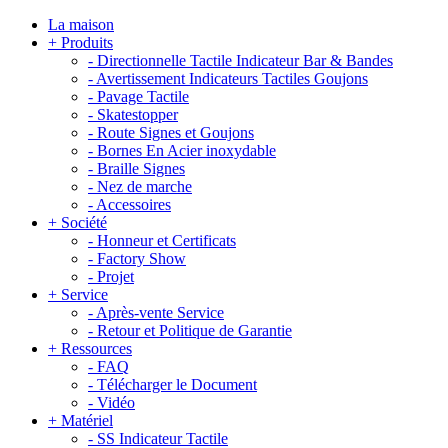
La maison
+
Produits
-
Directionnelle Tactile Indicateur Bar & Bandes
-
Avertissement Indicateurs Tactiles Goujons
-
Pavage Tactile
-
Skatestopper
-
Route Signes et Goujons
-
Bornes En Acier inoxydable
-
Braille Signes
-
Nez de marche
-
Accessoires
+
Société
-
Honneur et Certificats
-
Factory Show
-
Projet
+
Service
-
Après-vente Service
-
Retour et Politique de Garantie
+
Ressources
-
FAQ
-
Télécharger le Document
-
Vidéo
+
Matériel
-
SS Indicateur Tactile