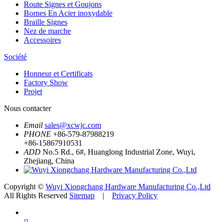
Route Signes et Goujons
Bornes En Acier inoxydable
Braille Signes
Nez de marche
Accessoires
Société
Honneur et Certificats
Factory Show
Projet
Nous contacter
Email
sales@xcwjc.com
PHONE
+86-579-87988219
+86-15867910531
ADD
No.5 Rd., 6#, Huanglong Industrial Zone, Wuyi,
Zhejiang, China
Copyright ©
Wuyi Xiongchang Hardware Manufacturing Co.,Ltd
All Rights Reserved
Sitemap
|
Privacy Policy