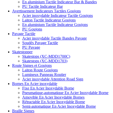
En aluminium Tactile Indicateur Bar & Bandes
PU Tactile Indicateur Bar
Avertissement Indicateurs Tactiles Goujons
Acier inoxydable Indicateur Tactile Goujons
Laiton Tactile Indicateur Goujons
En aluminium Tactile Indicateur Goujons
PU Goujons
Pavage Tactile
Acier inoxydable Tactile Bandes Pavage
Soudés Pavage Tactile
PU Pavage
Skatestopper
Skatestops (XC-MDD1700C)
Skatestops (XC-MDD1703)
Route Signes et Goujons
Laiton Route Goujons
Lumineux Panneau Routier
Acier inoxydable Attention Road Sign
Bornes En Acier inoxydable
Fixe En Acier Inoxydable Borne
Pneumatique-automatique En Acier Inoxydable Borne
Amovible En Acier Inoxydable Bornes
Rétractable En Acier Inoxydable Borne
Semi-automatique En Acier Inoxydable Borne
Braille Signes