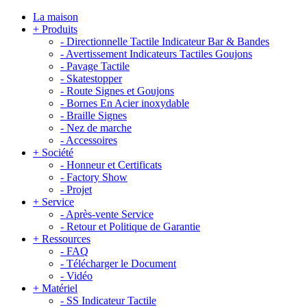
La maison
+
Produits
-
Directionnelle Tactile Indicateur Bar & Bandes
-
Avertissement Indicateurs Tactiles Goujons
-
Pavage Tactile
-
Skatestopper
-
Route Signes et Goujons
-
Bornes En Acier inoxydable
-
Braille Signes
-
Nez de marche
-
Accessoires
+
Société
-
Honneur et Certificats
-
Factory Show
-
Projet
+
Service
-
Après-vente Service
-
Retour et Politique de Garantie
+
Ressources
-
FAQ
-
Télécharger le Document
-
Vidéo
+
Matériel
-
SS Indicateur Tactile