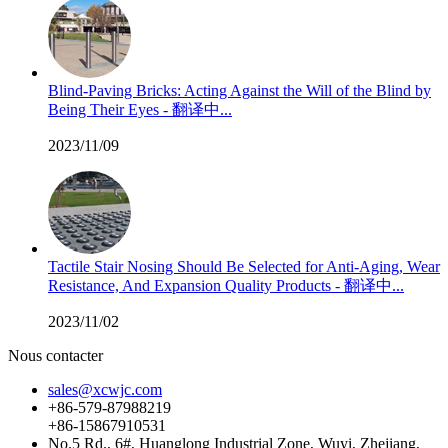
Blind-Paving Bricks: Acting Against the Will of the Blind by
Being Their Eyes - 翻译中...
2023/11/09
Tactile Stair Nosing Should Be Selected for Anti-Aging, Wear
Resistance, And Expansion Quality Products - 翻译中...
2023/11/02
Nous contacter
sales@xcwjc.com
+86-579-87988219
+86-15867910531
No.5 Rd., 6#, Huanglong Industrial Zone, Wuyi, Zhejiang,