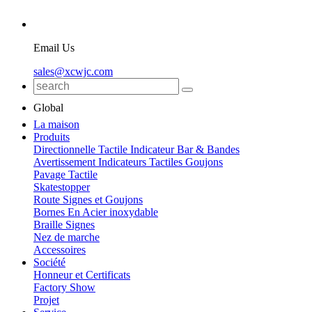
Email Us
sales@xcwjc.com
Global
La maison
Produits
Directionnelle Tactile Indicateur Bar & Bandes
Avertissement Indicateurs Tactiles Goujons
Pavage Tactile
Skatestopper
Route Signes et Goujons
Bornes En Acier inoxydable
Braille Signes
Nez de marche
Accessoires
Société
Honneur et Certificats
Factory Show
Projet