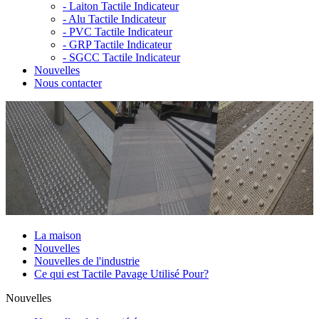
-
Laiton Tactile Indicateur
-
Alu Tactile Indicateur
-
PVC Tactile Indicateur
-
GRP Tactile Indicateur
-
SGCC Tactile Indicateur
Nouvelles
Nous contacter
La maison
Nouvelles
Nouvelles de l'industrie
Ce qui est Tactile Pavage Utilisé Pour?
Nouvelles