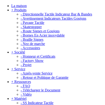
La maison
+
Produits
-
Directionnelle Tactile Indicateur Bar & Bandes
-
Avertissement Indicateurs Tactiles Goujons
-
Pavage Tactile
-
Skatestopper
-
Route Signes et Goujons
-
Bornes En Acier inoxydable
-
Braille Signes
-
Nez de marche
-
Accessoires
+
Société
-
Honneur et Certificats
-
Factory Show
-
Projet
+
Service
-
Après-vente Service
-
Retour et Politique de Garantie
+
Ressources
-
FAQ
-
Télécharger le Document
-
Vidéo
+
Matériel
-
SS Indicateur Tactile