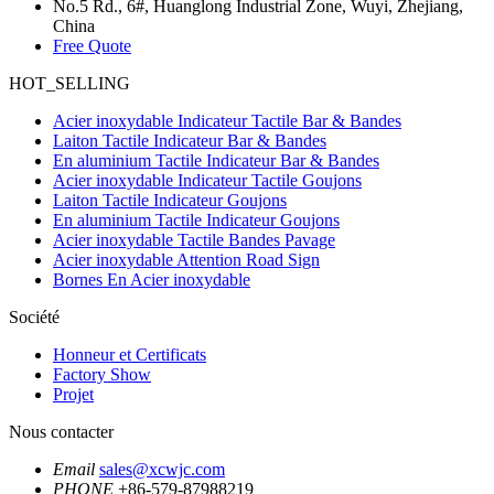
No.5 Rd., 6#, Huanglong Industrial Zone, Wuyi, Zhejiang,
China
Free Quote
HOT_SELLING
Acier inoxydable Indicateur Tactile Bar & Bandes
Laiton Tactile Indicateur Bar & Bandes
En aluminium Tactile Indicateur Bar & Bandes
Acier inoxydable Indicateur Tactile Goujons
Laiton Tactile Indicateur Goujons
En aluminium Tactile Indicateur Goujons
Acier inoxydable Tactile Bandes Pavage
Acier inoxydable Attention Road Sign
Bornes En Acier inoxydable
Société
Honneur et Certificats
Factory Show
Projet
Nous contacter
Email
sales@xcwjc.com
PHONE
+86-579-87988219