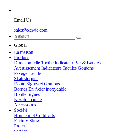
Email Us
sales@xcwjc.com
Global
La maison
Produits
Directionnelle Tactile Indicateur Bar & Bandes
Avertissement Indicateurs Tactiles Goujons
Pavage Tactile
Skatestopper
Route Signes et Goujons
Bornes En Acier inoxydable
Braille Signes
Nez de marche
Accessoires
Société
Honneur et Certificats
Factory Show
Projet