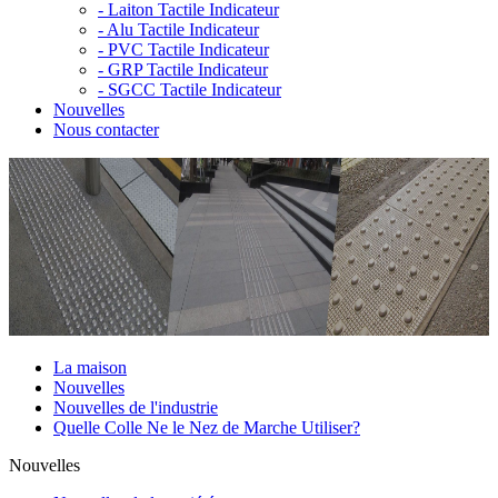
-
Laiton Tactile Indicateur
-
Alu Tactile Indicateur
-
PVC Tactile Indicateur
-
GRP Tactile Indicateur
-
SGCC Tactile Indicateur
Nouvelles
Nous contacter
La maison
Nouvelles
Nouvelles de l'industrie
Quelle Colle Ne le Nez de Marche Utiliser?
Nouvelles