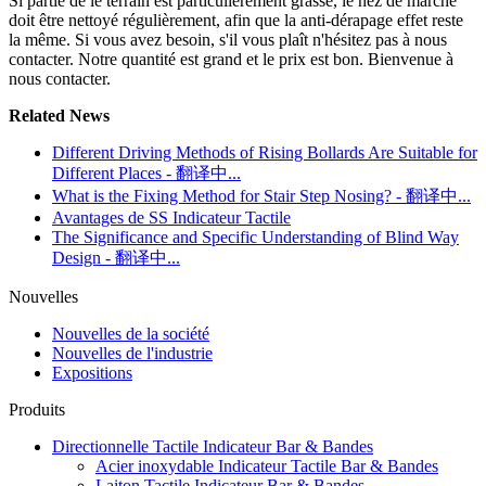
Si partie de le terrain est particulièrement grasse, le nez de marche
doit être nettoyé régulièrement, afin que la anti-dérapage effet reste
la même. Si vous avez besoin, s'il vous plaît n'hésitez pas à nous
contacter. Notre quantité est grand et le prix est bon. Bienvenue à
nous contacter.
Related News
Different Driving Methods of Rising Bollards Are Suitable for
Different Places - 翻译中...
What is the Fixing Method for Stair Step Nosing? - 翻译中...
Avantages de SS Indicateur Tactile
The Significance and Specific Understanding of Blind Way
Design - 翻译中...
Nouvelles
Nouvelles de la société
Nouvelles de l'industrie
Expositions
Produits
Directionnelle Tactile Indicateur Bar & Bandes
Acier inoxydable Indicateur Tactile Bar & Bandes
Laiton Tactile Indicateur Bar & Bandes