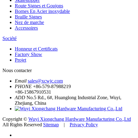
Skatestopper
Route Signes et Goujons
Bornes En Acier inoxydable
Braille Signes
Nez de marche
Accessoires
Société
Honneur et Certificats
Factory Show
Projet
Nous contacter
Email
sales@xcwjc.com
PHONE
+86-579-87988219
+86-15867910531
ADD
No.5 Rd., 6#, Huanglong Industrial Zone, Wuyi,
Zhejiang, China
Copyright ©
Wuyi Xiongchang Hardware Manufacturing Co.,Ltd
All Rights Reserved
Sitemap
|
Privacy Policy