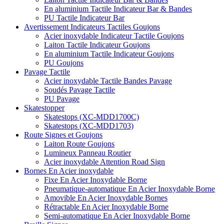
En aluminium Tactile Indicateur Bar & Bandes
PU Tactile Indicateur Bar
Avertissement Indicateurs Tactiles Goujons
Acier inoxydable Indicateur Tactile Goujons
Laiton Tactile Indicateur Goujons
En aluminium Tactile Indicateur Goujons
PU Goujons
Pavage Tactile
Acier inoxydable Tactile Bandes Pavage
Soudés Pavage Tactile
PU Pavage
Skatestopper
Skatestops (XC-MDD1700C)
Skatestops (XC-MDD1703)
Route Signes et Goujons
Laiton Route Goujons
Lumineux Panneau Routier
Acier inoxydable Attention Road Sign
Bornes En Acier inoxydable
Fixe En Acier Inoxydable Borne
Pneumatique-automatique En Acier Inoxydable Borne
Amovible En Acier Inoxydable Bornes
Rétractable En Acier Inoxydable Borne
Semi-automatique En Acier Inoxydable Borne