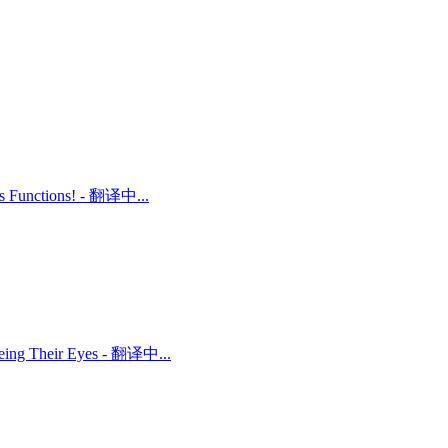
ts Functions! - 翻译中...
 Being Their Eyes - 翻译中...