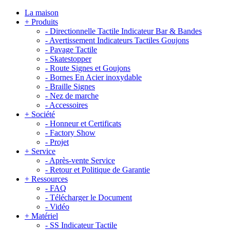
La maison
+
Produits
-
Directionnelle Tactile Indicateur Bar & Bandes
-
Avertissement Indicateurs Tactiles Goujons
-
Pavage Tactile
-
Skatestopper
-
Route Signes et Goujons
-
Bornes En Acier inoxydable
-
Braille Signes
-
Nez de marche
-
Accessoires
+
Société
-
Honneur et Certificats
-
Factory Show
-
Projet
+
Service
-
Après-vente Service
-
Retour et Politique de Garantie
+
Ressources
-
FAQ
-
Télécharger le Document
-
Vidéo
+
Matériel
-
SS Indicateur Tactile