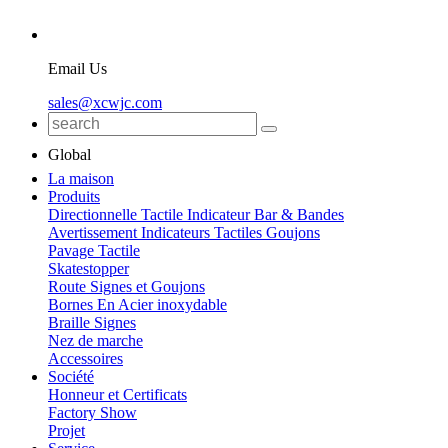
Email Us
sales@xcwjc.com
Global
La maison
Produits
Directionnelle Tactile Indicateur Bar & Bandes
Avertissement Indicateurs Tactiles Goujons
Pavage Tactile
Skatestopper
Route Signes et Goujons
Bornes En Acier inoxydable
Braille Signes
Nez de marche
Accessoires
Société
Honneur et Certificats
Factory Show
Projet