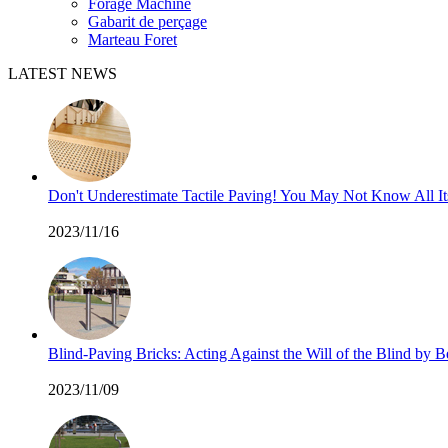
Forage Machine
Gabarit de perçage
Marteau Foret
LATEST NEWS
Don't Underestimate Tactile Paving! You May Not Know All I
2023/11/16
Blind-Paving Bricks: Acting Against the Will of the Blind by
2023/11/09