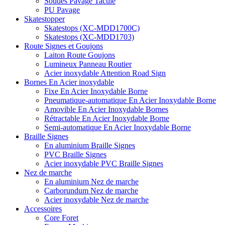
Soudés Pavage Tactile
PU Pavage
Skatestopper
Skatestops (XC-MDD1700C)
Skatestops (XC-MDD1703)
Route Signes et Goujons
Laiton Route Goujons
Lumineux Panneau Routier
Acier inoxydable Attention Road Sign
Bornes En Acier inoxydable
Fixe En Acier Inoxydable Borne
Pneumatique-automatique En Acier Inoxydable Borne
Amovible En Acier Inoxydable Bornes
Rétractable En Acier Inoxydable Borne
Semi-automatique En Acier Inoxydable Borne
Braille Signes
En aluminium Braille Signes
PVC Braille Signes
Acier inoxydable PVC Braille Signes
Nez de marche
En aluminium Nez de marche
Carborundum Nez de marche
Acier inoxydable Nez de marche
Accessoires
Core Foret