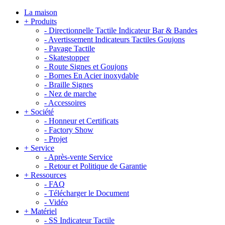
La maison
+
Produits
-
Directionnelle Tactile Indicateur Bar & Bandes
-
Avertissement Indicateurs Tactiles Goujons
-
Pavage Tactile
-
Skatestopper
-
Route Signes et Goujons
-
Bornes En Acier inoxydable
-
Braille Signes
-
Nez de marche
-
Accessoires
+
Société
-
Honneur et Certificats
-
Factory Show
-
Projet
+
Service
-
Après-vente Service
-
Retour et Politique de Garantie
+
Ressources
-
FAQ
-
Télécharger le Document
-
Vidéo
+
Matériel
-
SS Indicateur Tactile