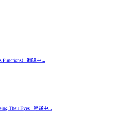
ts Functions! - 翻译中...
 Being Their Eyes - 翻译中...