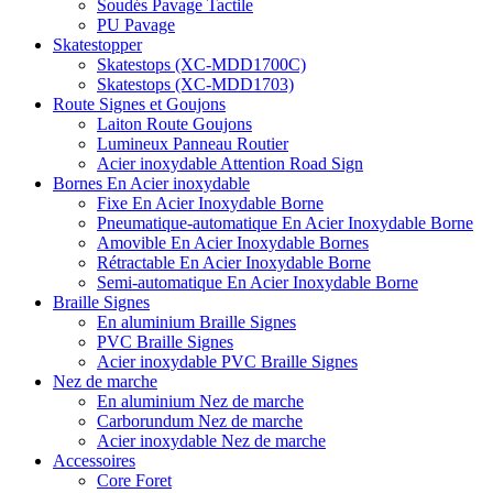
Soudés Pavage Tactile
PU Pavage
Skatestopper
Skatestops (XC-MDD1700C)
Skatestops (XC-MDD1703)
Route Signes et Goujons
Laiton Route Goujons
Lumineux Panneau Routier
Acier inoxydable Attention Road Sign
Bornes En Acier inoxydable
Fixe En Acier Inoxydable Borne
Pneumatique-automatique En Acier Inoxydable Borne
Amovible En Acier Inoxydable Bornes
Rétractable En Acier Inoxydable Borne
Semi-automatique En Acier Inoxydable Borne
Braille Signes
En aluminium Braille Signes
PVC Braille Signes
Acier inoxydable PVC Braille Signes
Nez de marche
En aluminium Nez de marche
Carborundum Nez de marche
Acier inoxydable Nez de marche
Accessoires
Core Foret