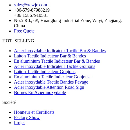
sales@xcwjc.com
+86-579-87988219
+86-15867910531
No.5 Rd., 6#, Huanglong Industrial Zone, Wuyi, Zhejiang,
China
Free Quote
HOT_SELLING
Acier inoxydable Indicateur Tactile Bar & Bandes
Laiton Tactile Indicateur Bar & Bandes
En aluminium Tactile Indicateur Bar & Bandes
Acier inoxydable Indicateur Tactile Goujons
Laiton Tactile Indicateur Goujons
En aluminium Tactile Indicateur Goujons
Acier inoxydable Tactile Bandes Pavage
Acier inoxydable Attention Road Sign
Bornes En Acier inoxydable
Société
Honneur et Certificats
Factory Show
Projet