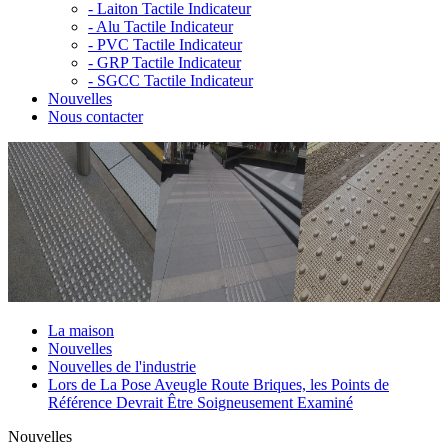
-
Laiton Tactile Indicateur
-
Alu Tactile Indicateur
-
PVC Tactile Indicateur
-
GRP Tactile Indicateur
-
SGCC Tactile Indicateur
Nouvelles
Nous contacter
La maison
Nouvelles
Nouvelles de l'industrie
Lors de La Pose Aveugle Route Briques, les Points de
Référence Devrait Être Soigneusement Examiné
Nouvelles