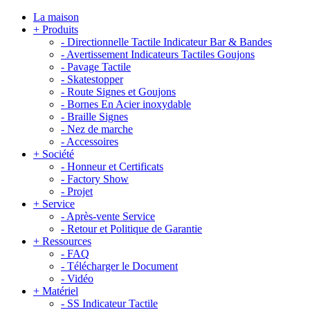
La maison
+
Produits
-
Directionnelle Tactile Indicateur Bar & Bandes
-
Avertissement Indicateurs Tactiles Goujons
-
Pavage Tactile
-
Skatestopper
-
Route Signes et Goujons
-
Bornes En Acier inoxydable
-
Braille Signes
-
Nez de marche
-
Accessoires
+
Société
-
Honneur et Certificats
-
Factory Show
-
Projet
+
Service
-
Après-vente Service
-
Retour et Politique de Garantie
+
Ressources
-
FAQ
-
Télécharger le Document
-
Vidéo
+
Matériel
-
SS Indicateur Tactile