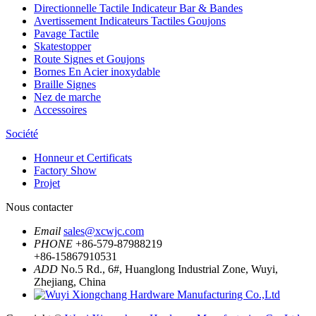
Directionnelle Tactile Indicateur Bar & Bandes
Avertissement Indicateurs Tactiles Goujons
Pavage Tactile
Skatestopper
Route Signes et Goujons
Bornes En Acier inoxydable
Braille Signes
Nez de marche
Accessoires
Société
Honneur et Certificats
Factory Show
Projet
Nous contacter
Email
sales@xcwjc.com
PHONE
+86-579-87988219
+86-15867910531
ADD
No.5 Rd., 6#, Huanglong Industrial Zone, Wuyi,
Zhejiang, China