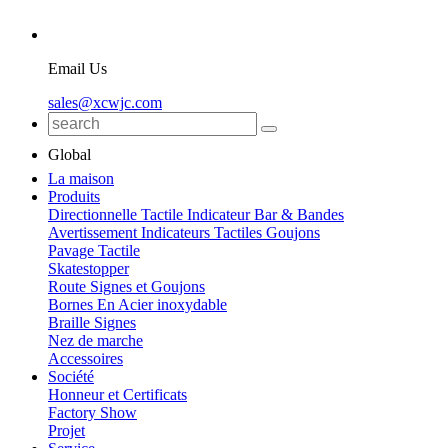
Email Us
sales@xcwjc.com
Global
La maison
Produits
Directionnelle Tactile Indicateur Bar & Bandes
Avertissement Indicateurs Tactiles Goujons
Pavage Tactile
Skatestopper
Route Signes et Goujons
Bornes En Acier inoxydable
Braille Signes
Nez de marche
Accessoires
Société
Honneur et Certificats
Factory Show
Projet