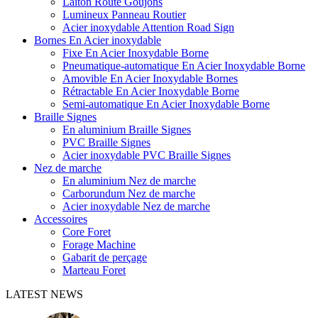
Laiton Route Goujons
Lumineux Panneau Routier
Acier inoxydable Attention Road Sign
Bornes En Acier inoxydable
Fixe En Acier Inoxydable Borne
Pneumatique-automatique En Acier Inoxydable Borne
Amovible En Acier Inoxydable Bornes
Rétractable En Acier Inoxydable Borne
Semi-automatique En Acier Inoxydable Borne
Braille Signes
En aluminium Braille Signes
PVC Braille Signes
Acier inoxydable PVC Braille Signes
Nez de marche
En aluminium Nez de marche
Carborundum Nez de marche
Acier inoxydable Nez de marche
Accessoires
Core Foret
Forage Machine
Gabarit de perçage
Marteau Foret
LATEST NEWS