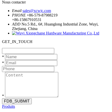
Nous contacter
Email
sales@xcwjc.com
PHONE
+86-579-87988219
+86-15867910531
ADD
No.5 Rd., 6#, Huanglong Industrial Zone, Wuyi,
Zhejiang, China
GET_IN_TOUCH
*
*
*
FDB_SUBMIT
Produits