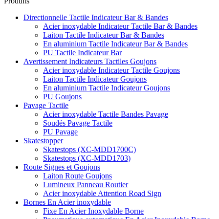
Produits
Directionnelle Tactile Indicateur Bar & Bandes
Acier inoxydable Indicateur Tactile Bar & Bandes
Laiton Tactile Indicateur Bar & Bandes
En aluminium Tactile Indicateur Bar & Bandes
PU Tactile Indicateur Bar
Avertissement Indicateurs Tactiles Goujons
Acier inoxydable Indicateur Tactile Goujons
Laiton Tactile Indicateur Goujons
En aluminium Tactile Indicateur Goujons
PU Goujons
Pavage Tactile
Acier inoxydable Tactile Bandes Pavage
Soudés Pavage Tactile
PU Pavage
Skatestopper
Skatestops (XC-MDD1700C)
Skatestops (XC-MDD1703)
Route Signes et Goujons
Laiton Route Goujons
Lumineux Panneau Routier
Acier inoxydable Attention Road Sign
Bornes En Acier inoxydable
Fixe En Acier Inoxydable Borne