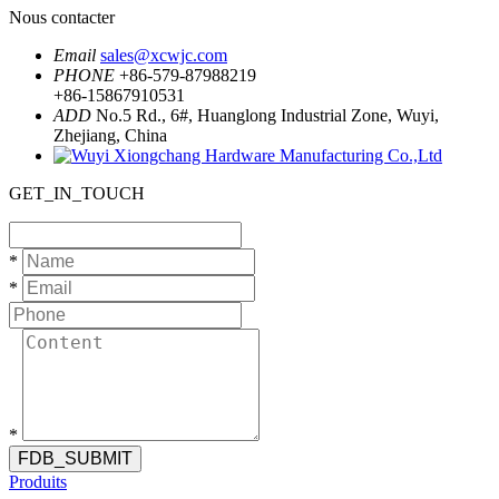
Nous contacter
Email
sales@xcwjc.com
PHONE
+86-579-87988219
+86-15867910531
ADD
No.5 Rd., 6#, Huanglong Industrial Zone, Wuyi,
Zhejiang, China
GET_IN_TOUCH
*
*
*
FDB_SUBMIT
Produits