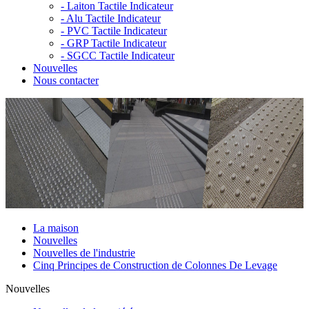
-
Laiton Tactile Indicateur
-
Alu Tactile Indicateur
-
PVC Tactile Indicateur
-
GRP Tactile Indicateur
-
SGCC Tactile Indicateur
Nouvelles
Nous contacter
La maison
Nouvelles
Nouvelles de l'industrie
Cinq Principes de Construction de Colonnes De Levage
Nouvelles