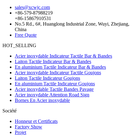
sales@xcwjc.com
+86-579-87988219
+86-15867910531
No.5 Rd., 6#, Huanglong Industrial Zone, Wuyi, Zhejiang,
China
Free Quote
HOT_SELLING
Acier inoxydable Indicateur Tactile Bar & Bandes
Laiton Tactile Indicateur Bar & Bandes
En aluminium Tactile Indicateur Bar & Bandes
Acier inoxydable Indicateur Tactile Goujons
Laiton Tactile Indicateur Goujons
En aluminium Tactile Indicateur Goujons
Acier inoxydable Tactile Bandes Pavage
Acier inoxydable Attention Road Sign
Bornes En Acier inoxydable
Société
Honneur et Certificats
Factory Show
Projet