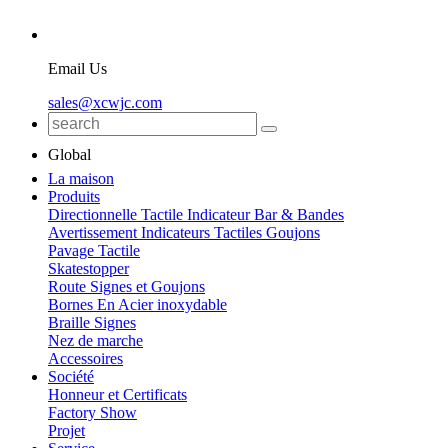
Email Us
sales@xcwjc.com
Global
La maison
Produits
Directionnelle Tactile Indicateur Bar & Bandes
Avertissement Indicateurs Tactiles Goujons
Pavage Tactile
Skatestopper
Route Signes et Goujons
Bornes En Acier inoxydable
Braille Signes
Nez de marche
Accessoires
Société
Honneur et Certificats
Factory Show
Projet