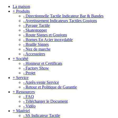
La maison
+
Produits
-
Directionnelle Tactile Indicateur Bar & Bandes
-
Avertissement Indicateurs Tactiles Goujons
-
Pavage Tactile
-
Skatestopper
-
Route Signes et Goujons
-
Bornes En Acier inoxydable
-
Braille Signes
-
Nez de marche
-
Accessoires
+
Société
-
Honneur et Certificats
-
Factory Show
-
Projet
+
Service
-
Après-vente Service
-
Retour et Politique de Garantie
+
Ressources
-
FAQ
-
Télécharger le Document
-
Vidéo
+
Matériel
-
SS Indicateur Tactile