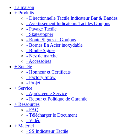
La maison
+
Produits
-
Directionnelle Tactile Indicateur Bar & Bandes
-
Avertissement Indicateurs Tactiles Goujons
-
Pavage Tactile
-
Skatestopper
-
Route Signes et Goujons
-
Bornes En Acier inoxydable
-
Braille Signes
-
Nez de marche
-
Accessoires
+
Société
-
Honneur et Certificats
-
Factory Show
-
Projet
+
Service
-
Après-vente Service
-
Retour et Politique de Garantie
+
Ressources
-
FAQ
-
Télécharger le Document
-
Vidéo
+
Matériel
-
SS Indicateur Tactile