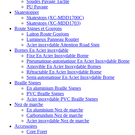
Soudés Pavage Tactile
PU Pavage
Skatestopper
Skatestops (XC-MDD1700C)
Skatestops (XC-MDD1703)
Route Signes et Goujons
Laiton Route Goujons
Lumineux Panneau Routier
Acier inoxydable Attention Road Sign
Bornes En Acier inoxydable
Fixe En Acier Inoxydable Borne
Pneumatique-automatique En Acier Inoxydable Borne
Amovible En Acier Inoxydable Bornes
Rétractable En Acier Inoxydable Borne
Semi-automatique En Acier Inoxydable Borne
Braille Signes
En aluminium Braille Signes
PVC Braille Signes
Acier inoxydable PVC Braille Signes
Nez de marche
En aluminium Nez de marche
Carborundum Nez de marche
Acier inoxydable Nez de marche
Accessoires
Core Foret