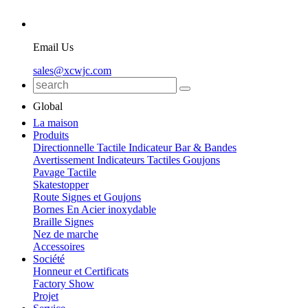
Email Us
sales@xcwjc.com
Global
La maison
Produits
Directionnelle Tactile Indicateur Bar & Bandes
Avertissement Indicateurs Tactiles Goujons
Pavage Tactile
Skatestopper
Route Signes et Goujons
Bornes En Acier inoxydable
Braille Signes
Nez de marche
Accessoires
Société
Honneur et Certificats
Factory Show
Projet