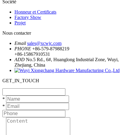
Société
Honneur et Certificats
Factory Show
Projet
Nous contacter
Email
sales@xcwjc.com
PHONE
+86-579-87988219
+86-15867910531
ADD
No.5 Rd., 6#, Huanglong Industrial Zone, Wuyi,
Zhejiang, China
GET_IN_TOUCH
*
*