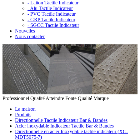
-
Laiton Tactile Indicateur
-
Alu Tactile Indicateur
-
PVC Tactile Indicateur
-
GRP Tactile Indicateur
-
SGCC Tactile Indicateur
Nouvelles
Nous contacter
Professionnel Qualité Atteindre Fonte Qualité Marque
La maison
Produits
Directionnelle Tactile Indicateur Bar & Bandes
Acier inoxydable Indicateur Tactile Bar & Bandes
Directionnelle en acier Inoxydable tactile indicateur (XC-
MDT5075-7)