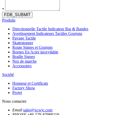
*
FDB_SUBMIT
Produits
Directionnelle Tactile Indicateur Bar & Bandes
Avertissement Indicateurs Tactiles Goujons
Pavage Tactile
Skatestopper
Route Signes et Goujons
Bornes En Acier inoxydable
Braille Signes
Nez de marche
Accessoires
Société
Honneur et Certificats
Factory Show
Projet
Nous contacter
Email
sales@xcwjc.com
PHONE
+86-579-87988219