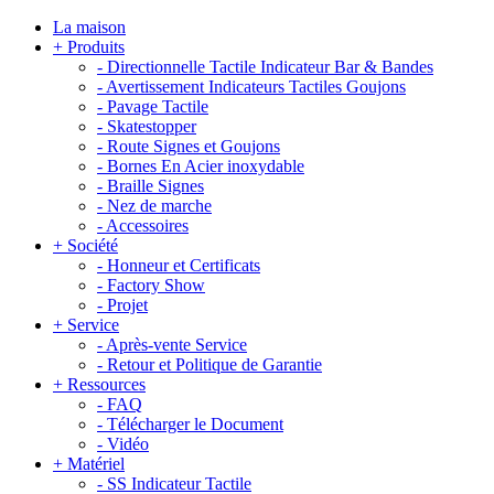
La maison
+
Produits
-
Directionnelle Tactile Indicateur Bar & Bandes
-
Avertissement Indicateurs Tactiles Goujons
-
Pavage Tactile
-
Skatestopper
-
Route Signes et Goujons
-
Bornes En Acier inoxydable
-
Braille Signes
-
Nez de marche
-
Accessoires
+
Société
-
Honneur et Certificats
-
Factory Show
-
Projet
+
Service
-
Après-vente Service
-
Retour et Politique de Garantie
+
Ressources
-
FAQ
-
Télécharger le Document
-
Vidéo
+
Matériel
-
SS Indicateur Tactile