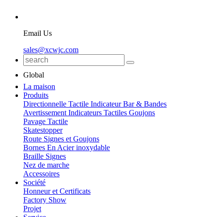
Email Us
sales@xcwjc.com
Global
La maison
Produits
Directionnelle Tactile Indicateur Bar & Bandes
Avertissement Indicateurs Tactiles Goujons
Pavage Tactile
Skatestopper
Route Signes et Goujons
Bornes En Acier inoxydable
Braille Signes
Nez de marche
Accessoires
Société
Honneur et Certificats
Factory Show
Projet