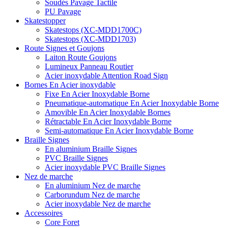
Soudés Pavage Tactile
PU Pavage
Skatestopper
Skatestops (XC-MDD1700C)
Skatestops (XC-MDD1703)
Route Signes et Goujons
Laiton Route Goujons
Lumineux Panneau Routier
Acier inoxydable Attention Road Sign
Bornes En Acier inoxydable
Fixe En Acier Inoxydable Borne
Pneumatique-automatique En Acier Inoxydable Borne
Amovible En Acier Inoxydable Bornes
Rétractable En Acier Inoxydable Borne
Semi-automatique En Acier Inoxydable Borne
Braille Signes
En aluminium Braille Signes
PVC Braille Signes
Acier inoxydable PVC Braille Signes
Nez de marche
En aluminium Nez de marche
Carborundum Nez de marche
Acier inoxydable Nez de marche
Accessoires
Core Foret