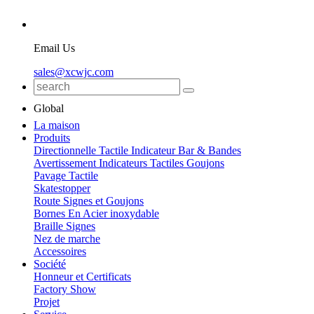
Email Us
sales@xcwjc.com
Global
La maison
Produits
Directionnelle Tactile Indicateur Bar & Bandes
Avertissement Indicateurs Tactiles Goujons
Pavage Tactile
Skatestopper
Route Signes et Goujons
Bornes En Acier inoxydable
Braille Signes
Nez de marche
Accessoires
Société
Honneur et Certificats
Factory Show
Projet