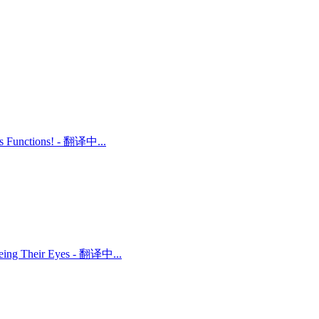
ts Functions! - 翻译中...
 Being Their Eyes - 翻译中...