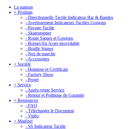
La maison
+
Produits
-
Directionnelle Tactile Indicateur Bar & Bandes
-
Avertissement Indicateurs Tactiles Goujons
-
Pavage Tactile
-
Skatestopper
-
Route Signes et Goujons
-
Bornes En Acier inoxydable
-
Braille Signes
-
Nez de marche
-
Accessoires
+
Société
-
Honneur et Certificats
-
Factory Show
-
Projet
+
Service
-
Après-vente Service
-
Retour et Politique de Garantie
+
Ressources
-
FAQ
-
Télécharger le Document
-
Vidéo
+
Matériel
-
SS Indicateur Tactile