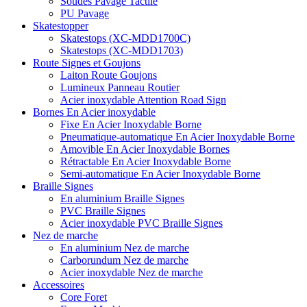
Soudés Pavage Tactile
PU Pavage
Skatestopper
Skatestops (XC-MDD1700C)
Skatestops (XC-MDD1703)
Route Signes et Goujons
Laiton Route Goujons
Lumineux Panneau Routier
Acier inoxydable Attention Road Sign
Bornes En Acier inoxydable
Fixe En Acier Inoxydable Borne
Pneumatique-automatique En Acier Inoxydable Borne
Amovible En Acier Inoxydable Bornes
Rétractable En Acier Inoxydable Borne
Semi-automatique En Acier Inoxydable Borne
Braille Signes
En aluminium Braille Signes
PVC Braille Signes
Acier inoxydable PVC Braille Signes
Nez de marche
En aluminium Nez de marche
Carborundum Nez de marche
Acier inoxydable Nez de marche
Accessoires
Core Foret