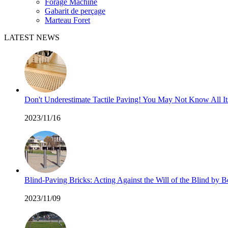
Forage Machine
Gabarit de perçage
Marteau Foret
LATEST NEWS
Don't Underestimate Tactile Paving! You May Not Know All I
2023/11/16
Blind-Paving Bricks: Acting Against the Will of the Blind by
2023/11/09