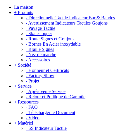
La maison
+
Produits
-
Directionnelle Tactile Indicateur Bar & Bandes
-
Avertissement Indicateurs Tactiles Goujons
-
Pavage Tactile
-
Skatestopper
-
Route Signes et Goujons
-
Bornes En Acier inoxydable
-
Braille Signes
-
Nez de marche
-
Accessoires
+
Société
-
Honneur et Certificats
-
Factory Show
-
Projet
+
Service
-
Après-vente Service
-
Retour et Politique de Garantie
+
Ressources
-
FAQ
-
Télécharger le Document
-
Vidéo
+
Matériel
-
SS Indicateur Tactile