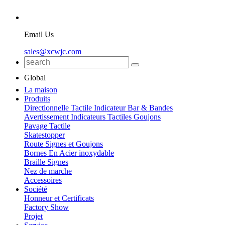
Email Us
sales@xcwjc.com
Global
La maison
Produits
Directionnelle Tactile Indicateur Bar & Bandes
Avertissement Indicateurs Tactiles Goujons
Pavage Tactile
Skatestopper
Route Signes et Goujons
Bornes En Acier inoxydable
Braille Signes
Nez de marche
Accessoires
Société
Honneur et Certificats
Factory Show
Projet