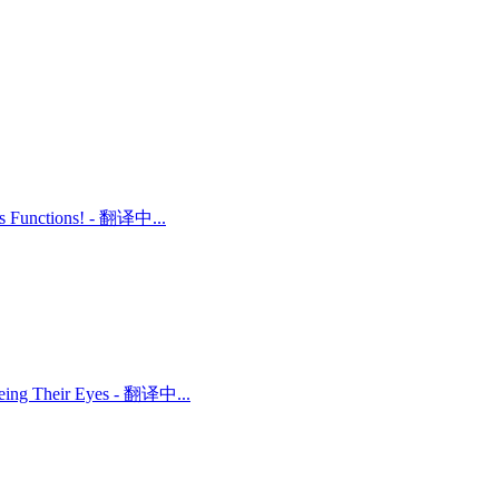
ts Functions! - 翻译中...
 Being Their Eyes - 翻译中...